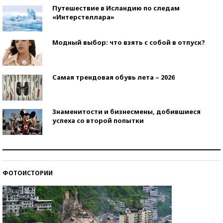
Путешествие в Исландию по следам
«Интерстеллара»
Модный выбор: что взять с собой в отпуск?
Самая трендовая обувь лета – 2026
Знаменитости и бизнесмены, добившиеся
успеха со второй попытки
Как защититься от солнца на курорте?
ФОТОИСТОРИИ
Кто изобрел средства связи?