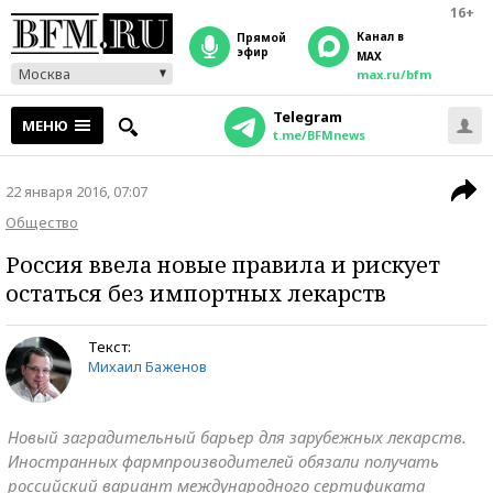
16+
Канал в
прямой
эфир
MAX
Москва
max.ru/bfm
Telegram
МЕНЮ
t.me/BFMnews
22 января 2016, 07:07
Общество
Россия ввела новые правила и рискует
остаться без импортных лекарств
Текст:
Михаил Баженов
Новый заградительный барьер для зарубежных лекарств.
Иностранных фармпроизводителей обязали получать
российский вариант международного сертификата