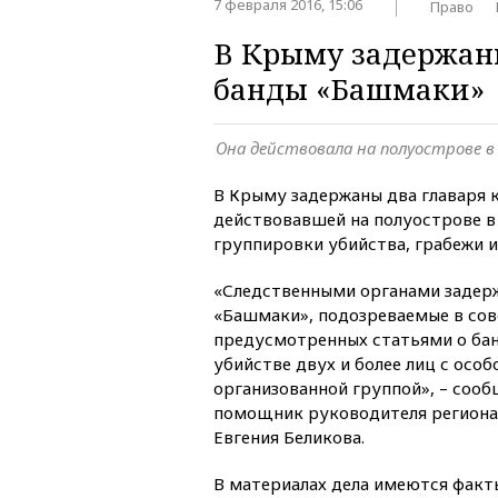
7 февраля 2016, 15:06
Право
В Крыму задержан
банды «Башмаки»
Она действовала на полуострове в 
В Крыму задержаны два главаря 
действовавшей на полуострове в 
группировки убийства, грабежи и
«Следственными органами задер
«Башмаки», подозреваемые в сов
предусмотренных статьями о бан
убийстве двух и более лиц с осо
организованной группой», – соо
помощник руководителя региона
Евгения Беликова.
В материалах дела имеются факт