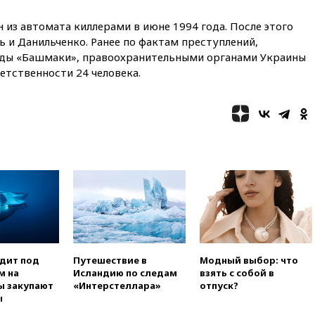
Сеуту на параплане
из автомата киллерами в июне 1994 года. После этого
00:30
FT: ЕС не готов принять в
блок Украину из-за уровня
 и Данильченко. Ранее по фактам преступлений,
коррупции
нды «Башмаки», правоохранительными органами Украины
етственности 24 человека.
вчера, 23:35
Лукашенко
объяснил экономическую
выгоду безвизового режима с
ЕС
вчера, 22:59
На башню
ресторана «Армения» в
Москве вернут утраченную
скульптуру балерины
вчера, 22:45
Литовец
протаранил погранпункт при
попытке попасть в Россию
вчера, 22:28
Бессент
анонсировал скорое
одит под
Путешествие в
Модный выбор: что
соглашение о прекращении
м на
Исландию по следам
взять с собой в
огня США и Ирана
ы закупают
«Интерстеллара»
отпуск?
ы
вчера, 22:15
Три человека
получили ножевые ранения