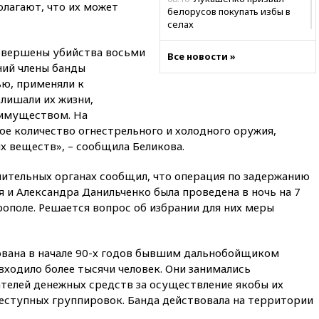
олагают, что их может
белорусов покупать избы в
селах
07:30
Нигерия стала
совершены убийства восьми
Все новости »
крупнейшим поставщиком
ний члены банды
авиатоплива в Европу
ью, применяли к
06:30
США и Колумбия
лишали их жизни,
обсуждают координацию
 имуществом. На
усилий против наркотрафика
е количество огнестрельного и холодного оружия,
05:30
ВМС Испании усилили
х веществ», – сообщила Беликова.
присутствие в Сеуте на фоне
миграционного кризиса
нительных органах сообщил, что операция по задержанию
03:30
В Минстрое сравнили
 и Александра Данильченко была проведена в ночь на 7
качество жилья в Нью-Йорке и
ополе. Решается вопрос об избрании для них меры
России
02:30
Трамп попросил
отпустить его с круглого стола
ована в начале 90-х годов бывшим дальнобойщиком
в Госдепе, чтобы «вести
ходило более тысячи человек. Они занимались
войну»
елей денежных средств за осуществление якобы их
01:35
Мигрант погиб при
реступных группировок. Банда действовала на территории
попытке попасть из Марокко в