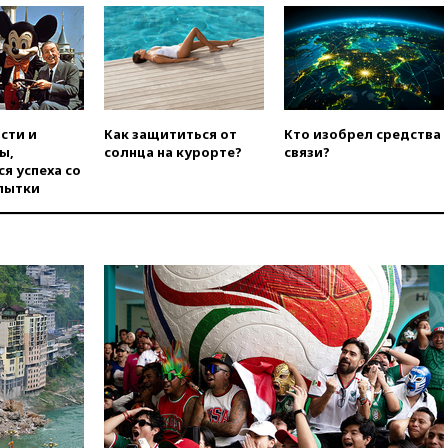
санкций против России и
Ирана
вчера, 20:00
СК возбудил дело
против журналистки Катерины
Гордеевой о фейках о ВС
России
сти и
Как защититься от
Кто изобрел средства
вчера, 19:45
ISU предоставил
ы,
солнца на курорте?
связи?
нейтральный статус
я успеха со
фигуристкам Валиевой и
пытки
Трусовой
вчера, 19:35
Зеленский
впервые совершил
официальный визит в Сербию
вчера, 19:19
Россиянка
погибла во Французских
Альпах
вчера, 19:00
Открытое
горение на складе в Брянске
ликвидировано
вчера, 18:55
Минобороны