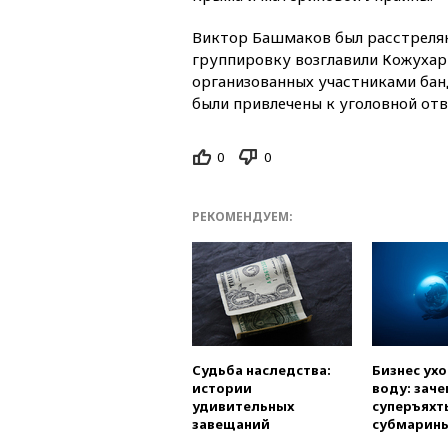
Виктор Башмаков был расстрелян 
группировку возглавили Кожухарь
организованных участниками ба
были привлечены к уголовной отв
0
0
РЕКОМЕНДУЕМ:
Судьба наследства:
Бизнес ух
истории
воду: заче
удивительных
суперъяхт
завещаний
субмарин