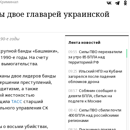
Криминал
ы двое главарей украинской
90-е годы
Лента новостей
крупной банды «Башмаки»,
09:55
Силы ПВО перехватили
1990-е годы. На счету
за утро 85 БПЛА над
территорией РФ
 вымогательства.
09:25
Ильский НПЗ на Кубани
жаны двое лидеров банды
загорелся после падения
обломков дрона
ершении преступлений,
дитизме, а также
08:57
Собянин сообщил о
бой жестокостью
девяти БПЛА, сбитых на
бщила
ТАСС
старший
подлете к Москве
льного управления СК
08:42
Силы ПВО сбили почти
400 БПЛА над российскими
регионами
ы о восьми убийствах,
08:16
Лукашенко призвал