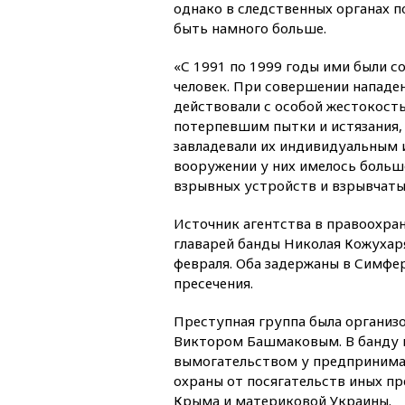
однако в следственных органах п
быть намного больше.
«С 1991 по 1999 годы ими были 
человек. При совершении нападе
действовали с особой жестокост
потерпевшим пытки и истязания, 
завладевали их индивидуальным
вооружении у них имелось большо
взрывных устройств и взрывчаты
Источник агентства в правоохра
главарей банды Николая Кожухаря
февраля. Оба задержаны в Симфер
пресечения.
Преступная группа была организ
Виктором Башмаковым. В банду в
вымогательством у предпринимат
охраны от посягательств иных п
Крыма и материковой Украины.