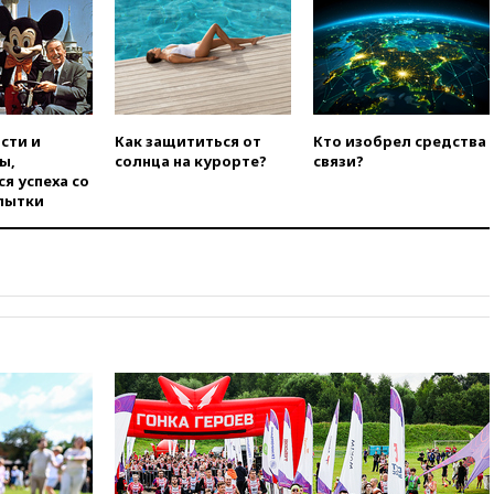
при нападении в Чехии
вчера, 22:00
Путин поручил
выделить средства на новые
РЛС для Белгородской
области
сти и
Как защититься от
Кто изобрел средства
вчера, 21:56
The Atlantic: Маск
ы,
солнца на курорте?
связи?
отказал Украине в
я успеха со
использовании Starlink для
пытки
атак вглубь РФ
вчера, 21:35
После пожара на
складе в Брянске возбудили
уголовное дело
вчера, 21:26
Лидеры сборной
РФ по гимнастике получили
официальный отказ в визах от
Хорватии
вчера, 21:15
Пентагон
опубликовал 16 новых видео с
НЛО
вчера, 21:00
На границе