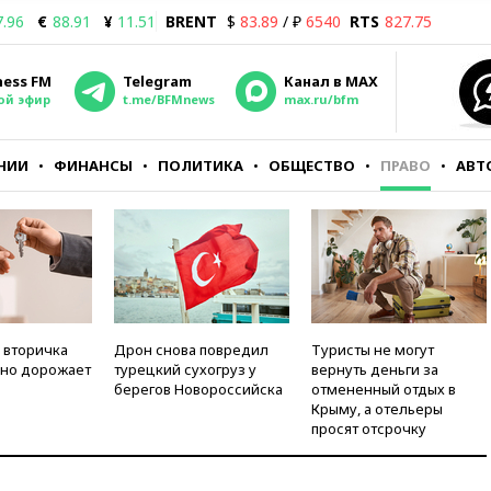
7.96
€
88.91
¥
11.51
BRENT
$
83.89
/ ₽
6540
RTS
827.75
ness FM
Telegram
Канал в MAX
ой эфир
t.me/BFMnews
max.ru/bfm
НИИ
ФИНАНСЫ
ПОЛИТИКА
ОБЩЕСТВО
ПРАВО
АВТ
 вторичка
Дрон снова повредил
Туристы не могут
но дорожает
турецкий сухогруз у
вернуть деньги за
берегов Новороссийска
отмененный отдых в
Крыму, а отельеры
просят отсрочку