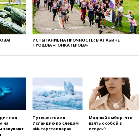
Украины с Польшей скопилось
свыше 6,5 тысячи грузовиков
вчера, 20:53
Швыдкой:
«Интервидение» точно
пройдет в 2026 году
вчера, 20:45
ПВО за день
ЛОВА!
ИСПЫТАНИЕ НА ПРОЧНОСТЬ: В АЛАБИНЕ
сбила еще 75 украинских
ПРОШЛА «ГОНКА ГЕРОЕВ»
беспилотников над Россией
вчера, 20:35
Велосипедист
погиб при атаке FPV-дрона в
Белгородской области
вчера, 20:30
Лидию Невзорову
заочно арестовали по делу о
финансировании
экстремизма
вчера, 20:20
Суд США
постановил остановить
строительство бального зала в
одит под
Путешествие в
Модный выбор: что
Белом доме
м на
Исландию по следам
взять с собой в
ы закупают
«Интерстеллара»
отпуск?
вчера, 20:15
Сенат США
ы
одобрил ужесточение