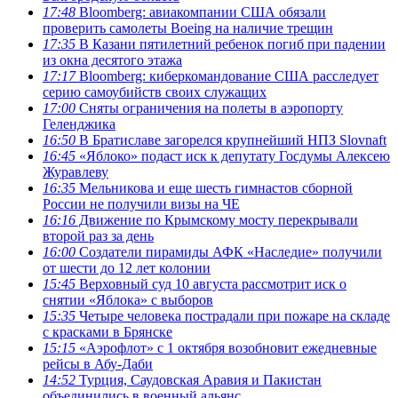
17:48
Bloomberg: авиакомпании США обязали
проверить самолеты Boeing на наличие трещин
17:35
В Казани пятилетний ребенок погиб при падении
из окна десятого этажа
17:17
Bloomberg: киберкомандование США расследует
серию самоубийств своих служащих
17:00
Сняты ограничения на полеты в аэропорту
Геленджика
16:50
В Братиславе загорелся крупнейший НПЗ Slovnaft
16:45
«Яблоко» подаст иск к депутату Госдумы Алексею
Журавлеву
16:35
Мельникова и еще шесть гимнастов сборной
России не получили визы на ЧЕ
16:16
Движение по Крымскому мосту перекрывали
второй раз за день
16:00
Создатели пирамиды АФК «Наследие» получили
от шести до 12 лет колонии
15:45
Верховный суд 10 августа рассмотрит иск о
снятии «Яблока» с выборов
15:35
Четыре человека пострадали при пожаре на складе
с красками в Брянске
15:15
«Аэрофлот» с 1 октября возобновит ежедневные
рейсы в Абу-Даби
14:52
Турция, Саудовская Аравия и Пакистан
объединились в военный альянс