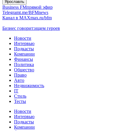
Ярославль
Business FM
прямой эфир
Telegram
t.me/BFMnews
Канал в MAX
max.ru/bfm
Бизнес говорит:
ищем героев
Новости
Интервью
Подкасты
Компании
Финансы
Политика
Общество
Право
Авто
Недвижимость
IT
Стиль
Тесты
Новости
Интервью
Подкасты
Компании