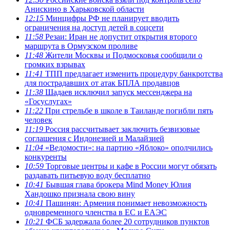
Анискино в Харьковской области
12:15
Минцифры РФ не планирует вводить
ограничения на доступ детей в соцсети
11:58
Резаи: Иран не допустит открытия второго
маршрута в Ормузском проливе
11:48
Жители Москвы и Подмосковья сообщили о
громких взрывах
11:41
ТПП предлагает изменить процедуру банкротства
для пострадавших от атак БПЛА продавцов
11:38
Шадаев исключил запуск мессенджера на
«Госуслугах»
11:22
При стрельбе в школе в Таиланде погибли пять
человек
11:19
Россия рассчитывает заключить безвизовые
соглашения с Индонезией и Малайзией
11:04
«Ведомости»: на партию «Яблоко» ополчились
конкуренты
10:59
Торговые центры и кафе в России могут обязать
раздавать питьевую воду бесплатно
10:41
Бывшая глава брокера Mind Money Юлия
Хандошко признала свою вину
10:41
Пашинян: Армения понимает невозможность
одновременного членства в ЕС и ЕАЭС
10:21
ФСБ задержала более 20 сотрудников пунктов