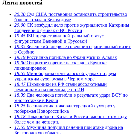
Лента новостей
20:20
Суд США постановил остановить строительство
бального зала в Белом доме
20:00
СК возбудил дело против журналистки Катерины
Гордеевой о фейках о ВС России
19:45
ISU предоставил нейтральный статус
фигуристкам Валиевой и Трусовой
19:35
Зеленский впервые совершил официальный визит
в Сербию
19:19
Россиянка погибла во Французских Альпах
19:00
Открытое горение на складе в Брянске
ликвидировано
18:55
Минобороны отчиталось об ударах по двум
украинским сухогрузам в Черном море
18:47
Школьники из РФ стали абсолютными
чемпионами на олимпиаде по ИИ
18:39
Два человека погибли в результате удара ВСУ по
многоэтажке в Керчи
18:25
Беспилотник атаковал турецкий сухогруз у
побережья Новороссийска
18:18
Товарооборот Китая и России вырос в этом году
более чем на четверть
17:55
Мужчина получил ранения при атаке дрона на
Белгородскую область