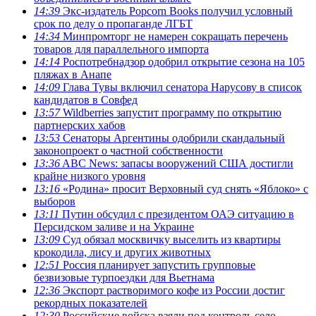
14:39
Экс-издатель Popcorn Books получил условный
срок по делу о пропаганде ЛГБТ
14:34
Минпромторг не намерен сокращать перечень
товаров для параллельного импорта
14:14
Роспотребнадзор одобрил открытие сезона на 105
пляжах в Анапе
14:09
Глава Тувы включил сенатора Нарусову в список
кандидатов в Совфед
13:57
Wildberries запустит программу по открытию
партнерских хабов
13:53
Сенаторы Аргентины одобрили скандальный
законопроект о частной собственности
13:36
ABC News: запасы вооружений США достигли
крайне низкого уровня
13:16
«Родина» просит Верховный суд снять «Яблоко» с
выборов
13:11
Путин обсудил с президентом ОАЭ ситуацию в
Персидском заливе и на Украине
13:09
Суд обязал москвичку выселить из квартиры
крокодила, лису и других животных
12:51
Россия планирует запустить групповые
безвизовые турпоездки для Вьетнама
12:36
Экспорт растворимого кофе из России достиг
рекордных показателей
12:30
Российские войска взяли под контроль село