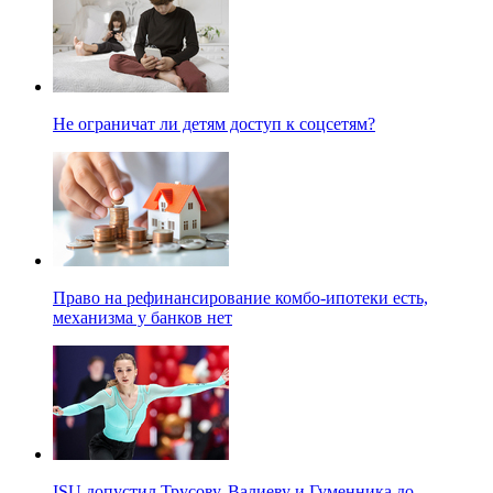
Не ограничат ли детям доступ к соцсетям?
Право на рефинансирование комбо-ипотеки есть,
механизма у банков нет
ISU допустил Трусову, Валиеву и Гуменника до