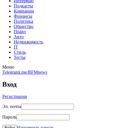
Интервью
Подкасты
Компании
Финансы
Политика
Общество
Право
Авто
Недвижимость
IT
Стиль
Тесты
Меню
Telegram
t.me/BFMnews
Вход
Регистрация
Эл. почта
Пароль
Напомнить пароль
Войти