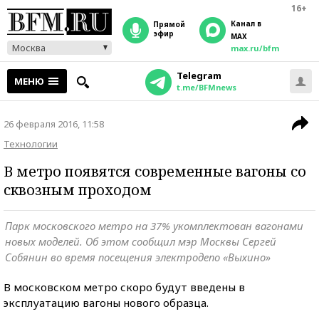
16+
Канал в
прямой
эфир
MAX
Москва
max.ru/bfm
Telegram
МЕНЮ
t.me/BFMnews
26 февраля 2016, 11:58
Технологии
В метро появятся современные вагоны со
сквозным проходом
Парк московского метро на 37% укомплектован вагонами
новых моделей. Об этом сообщил мэр Москвы Сергей
Собянин во время посещения электродепо «Выхино»
В московском метро скоро будут введены в
эксплуатацию вагоны нового образца.