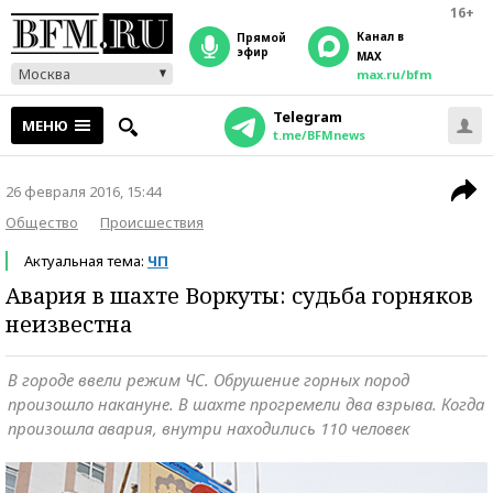
16+
Канал в
прямой
эфир
MAX
Москва
max.ru/bfm
Telegram
МЕНЮ
t.me/BFMnews
26 февраля 2016, 15:44
Общество
Происшествия
Актуальная тема:
ЧП
Авария в шахте Воркуты: судьба горняков
неизвестна
В городе ввели режим ЧС. Обрушение горных пород
произошло накануне. В шахте прогремели два взрыва. Когда
произошла авария, внутри находились 110 человек