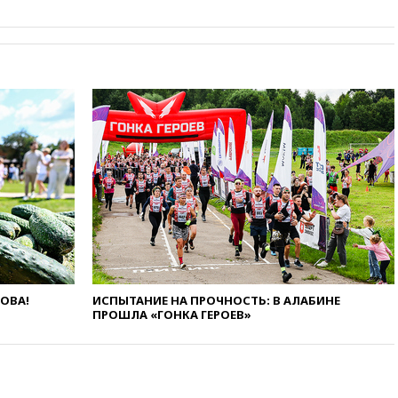
призвала оптимизировать
олимпиады для поступления в
вузы
вчера, 20:15
Минтранс
предложил оплачивать
защиту дорог от БПЛА из
средств на ремонт
вчера, 20:00
Зеленский 8
августа посетит Сербию с
официальным визитом
вчера, 19:58
В Госдуму будет
внесен законопроект об
отмене ЕГЭ
вчера, 19:50
Аэропорты Сочи и
Ярославля приостановили
работу
ЛОВА!
ИСПЫТАНИЕ НА ПРОЧНОСТЬ: В АЛАБИНЕ
ПРОШЛА «ГОНКА ГЕРОЕВ»
вчера, 19:35
WP: Трамп
призвал доноров-
республиканцев поддержать
Вэнса на выборах 2028 года