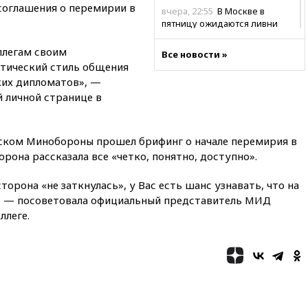
соглашения о перемирии в
вчера, 22:55
В Москве в
пятницу ожидаются ливни
вчера, 22:35
Винисиус
ллегам своим
Все новости »
продлил контракт с «Реалом»
атический стиль общения
до 2032 года
ких дипломатов», —
вчера, 22:28
Отказаться от
й личной странице в
российского гражданства
станет значительно дороже
вчера, 22:20
Путин назвал 76-ю
ийском Минобороны прошел брифинг о начале перемирия в
гвардейскую десантно-
рона рассказала все «четко, понятно, доступно».
штурмовую дивизию
легендарной
сторона «не заткнулась», у Вас есть шанс узнавать, что на
вчера, 22:15
Путин заслушал
», — посоветовала официальный представитель МИД
доклад о ситуации на
ллеге.
добропольском направлении
вчера, 21:58
Генпрокуратура
признала нежелательным в
РФ американский Human
Rights Foundation
вчера, 21:35
«Аэрофлот»