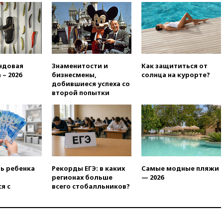
отменяет часть рейсов в Сочи
и Геленджик
вчера, 21:25
Руслан Терновой
выиграл золото чемпионата
Европы в прыжках с 10-
метровой вышки
ндовая
Знаменитости и
Как защититься от
вчера, 21:10
РФ не получала
 – 2026
бизнесмены,
солнца на курорте?
обращений о прекращении
добившиеся успеха со
концессии строительства ж/д
второй попытки
в Армении
вчера, 21:00
В России вновь
обсуждают эксперимент по
онлайн-продаже алкоголя
вчера, 20:45
Матвиенко:
россиянам могут
рекомендовать не посещать
ть ребенка
Рекорды ЕГЭ: в каких
Самые модные пляжи
Армению
регионах больше
— 2026
я с
всего стобалльников?
вчера, 20:35
ПВО за день
сбила еще 281 украинский
беспилотник над Россией
вчера, 20:27
Ямпольская