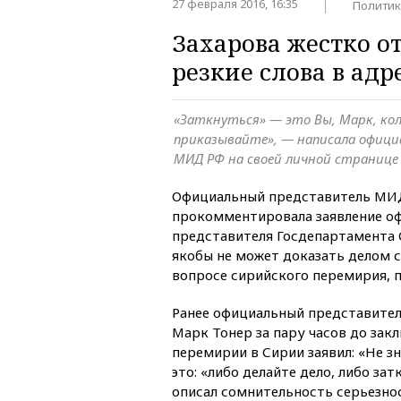
27 февраля 2016, 16:35
Политик
Захарова жестко от
резкие слова в адр
«Заткнуться» — это Вы, Марк, ко
приказывайте», — написала офиц
МИД РФ на своей личной странице 
Официальный представитель МИД
прокомментировала заявление о
представителя Госдепартамента 
якобы не может доказать делом 
вопросе сирийского перемирия, 
Ранее официальный представите
Марк Тонер за пару часов до зак
перемирии в Сирии заявил: «Не з
это: «либо делайте дело, либо зат
описал сомнительность серьезност