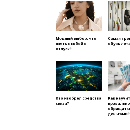
Модный выбор: что
Самая тре
взять с собой в
обувь лета
отпуск?
Кто изобрел средства
Как научи
связи?
правильно
обращатьс
деньгами?