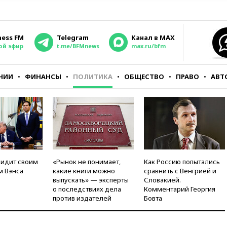
ness FM
Telegram
Канал в MAX
ой эфир
t.me/BFMnews
max.ru/bfm
НИИ
ФИНАНСЫ
ПОЛИТИКА
ОБЩЕСТВО
ПРАВО
АВТ
видит своим
«Рынок не понимает,
Как Россию попытались
м Вэнса
какие книги можно
сравнить с Венгрией и
выпускать» — эксперты
Словакией.
о последствиях дела
Комментарий Георгия
против издателей
Бовта