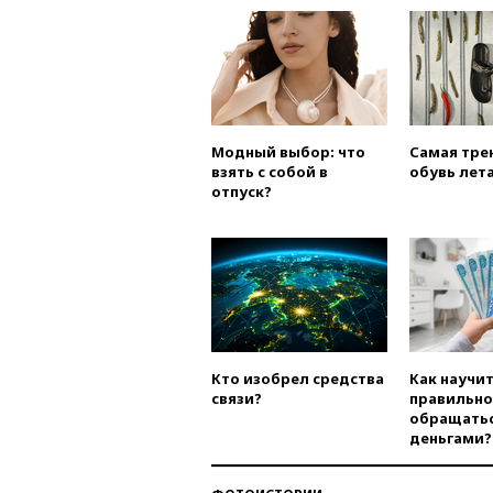
Модный выбор: что
Самая тре
взять с собой в
обувь лета
отпуск?
Кто изобрел средства
Как научи
связи?
правильно
обращатьс
деньгами?