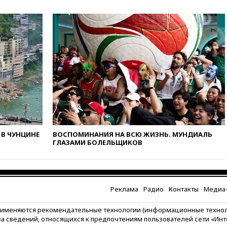
вчера, 18:00
Совет мира
выбрал подрядчика для
строительства военной базы в
Газе
вчера, 17:50
Миронов призвал
снять «Яблоко» с выборов в
Госдуму
вчера, 17:45
Правительство
получит «золотую акцию» в
управлении аэропортом
Шереметьево
вчера, 17:35
Шесть человек
В ЧУНЦИНЕ
ВОСПОМИНАНИЯ НА ВСЮ ЖИЗНЬ. МУНДИАЛЬ
пострадали при ударе ВСУ по
ГЛАЗАМИ БОЛЕЛЬЩИКОВ
автобусу в Запорожской
области
вчера, 17:25
В аэропортах
Сочи и Геленджика сняты
Реклама
Радио
Контакты
Медиа-
ограничения
вчера, 17:17
Власти РФ
рименяются рекомендательные технологии (информационные техно
помогут пострадавшему от
за сведений, относящихся к предпочтениям пользователей сети «Ин