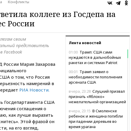
а
Конфликты
ветила коллеге из Госдепа на
ес России
ллегам своим
Лента новостей
иальный представитель
в Facebook
01:00
Трамп: США сами
нуждаются в дальнобойных
ракетах и системах Patriot
 России Мария Захарова
фициального
00:01
Трамп заявил о
США о том, что Россия
необходимости пополнения
арсенала США
серьезность намерений в
передает
РИА Новости.
вчера, 23:28
Слуцкий призвал
признать «Яблоко»
ль Госдепартамента США
нежелательной организацией
лючения соглашения о
вчера, 23:15
В Смоленске
наю, как лучше выразить
ребенок и женщина погибли
книтесь». Этой фразой он
при падении деревьев во
время урагана
и, на его взгляд,