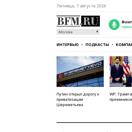
Пятница, 7 августа 2026
Busi
прям
Москва
ИНТЕРВЬЮ
ПОДКАСТЫ
КОМПА
СТИЛЬ
ТЕСТЫ
Путин открыл дорогу к
WP: Трамп 
приватизации
преемнико
Шереметьева