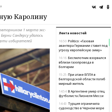
а
ную Каролину
ервторником 1 марта экс-
Лента новостей
 Берни Сандерсу удалось
ерти избирателей
16:50
Politico: «Газовая
авантюра Германии ставит под
угрозу европейскую зиму»
16:16
Беспилотник взорвался
вблизи газопровода в
Болгарии
15:25
При атаке БПЛА в
Белгородской области погиб
мирный житель
14:54
В Аргентине умер отец
футболиста Лионеля Месси
14:43
Турция ограничила
судоходство в Черном море