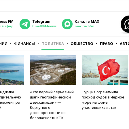
ness FM
Telegram
Канал в MAX
ой эфир
t.me/BFMnews
max.ru/bfm
НИИ
ФИНАНСЫ
ПОЛИТИКА
ОБЩЕСТВО
ПРАВО
АВТ
енджика
«Это первый серьезный
Турция ограничила
удительную
шаг к географической
проход судов в Черное
пляжей при
деэскалации» —
море на фоне
А
Кортунов о
участившихся атак
договоренности по
безопасности КТК