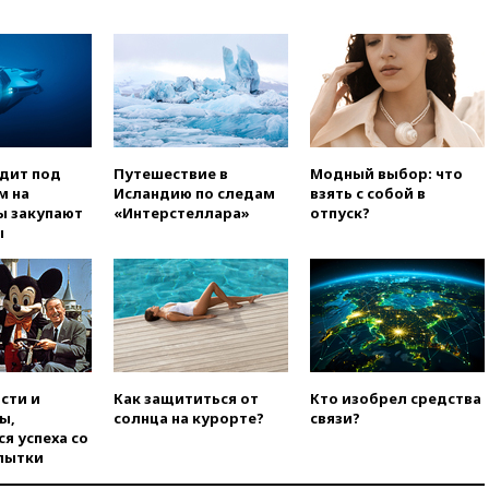
ресторана «Армения» в
Москве вернут утраченную
скульптуру балерины
вчера, 22:45
Литовец
протаранил погранпункт при
попытке попасть в Россию
вчера, 22:28
Бессент
одит под
Путешествие в
Модный выбор: что
анонсировал скорое
м на
Исландию по следам
взять с собой в
соглашение о прекращении
ы закупают
«Интерстеллара»
отпуск?
огня США и Ирана
ы
вчера, 22:15
Три человека
получили ножевые ранения
при нападении в Чехии
вчера, 22:00
Путин поручил
выделить средства на новые
РЛС для Белгородской
области
сти и
Как защититься от
Кто изобрел средства
вчера, 21:56
The Atlantic: Маск
ы,
солнца на курорте?
связи?
отказал Украине в
я успеха со
использовании Starlink для
пытки
атак вглубь РФ