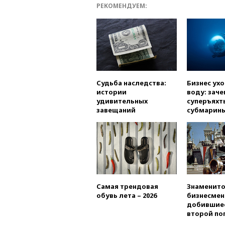
РЕКОМЕНДУЕМ:
Судьба наследства:
Бизнес ух
истории
воду: заче
удивительных
суперъяхт
завещаний
субмарин
Самая трендовая
Знаменито
обувь лета – 2026
бизнесмен
добившиес
второй по