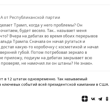
05:30
ВМС Испании усилили
присутствие в Сеуте на фоне
миграционного кризиса
А от Республиканской партии
03:30
В Минстрое сравнили
качество жилья в Нью-Йорке и
делает Трамп, когда у него проблемы? Он
России
почитаем, будет весело. Так... называет меня
02:30
Трамп попросил
 что? Вчера на дебатах во время обоих перерывов
отпустить его с круглого стола
нальда Трампа. Сначала он начал ругаться и
в Госдепе, чтобы «вести
достал какую-то коробочку с косметикой и начал
войну»
 верхней губой. Потом потребовал зеркало в
01:35
Мигрант погиб при
не приложу, подиум на дебатах закрывает всю
попытке попасть из Марокко в
 проверял, не намочил ли он штаны? Не знаю».
Сеуту на параплане
00:30
FT: ЕС не готов принять в
блок Украину из-за уровня
т в 12 штатах одновременно. Так называемый
коррупции
з ключевых событий всей президентской кампании в США.
вчера, 23:35
Лукашенко
объяснил экономическую
выгоду безвизового режима с
ЕС
вчера, 22:59
На башню