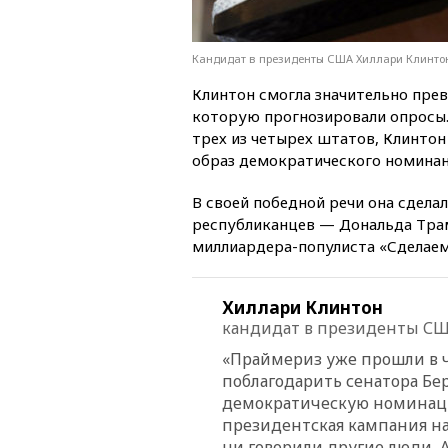
Кандидат в президенты США Хиллари Клинтон.
Клинтон смогла значительно прев
которую прогнозировали опросы.
трех из четырех штатов, Клинтон
образ демократического номинан
В своей победной речи она сдела
республиканцев — Дональда Трам
миллиардера-популиста «Сделаем
Хиллари Клинтон
кандидат в президенты СШ
«Праймериз уже прошли в ч
поблагодарить сенатора Бер
демократическую номинаци
президентская кампания на
ни говорили другие люди, 