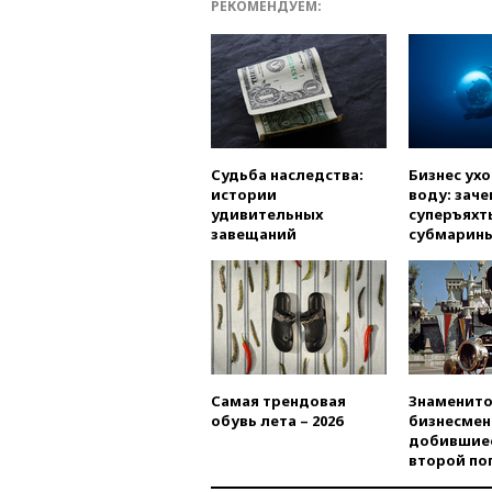
РЕКОМЕНДУЕМ:
Судьба наследства:
Бизнес ух
истории
воду: заче
удивительных
суперъяхт
завещаний
субмарин
Самая трендовая
Знаменито
обувь лета – 2026
бизнесмен
добившиес
второй по