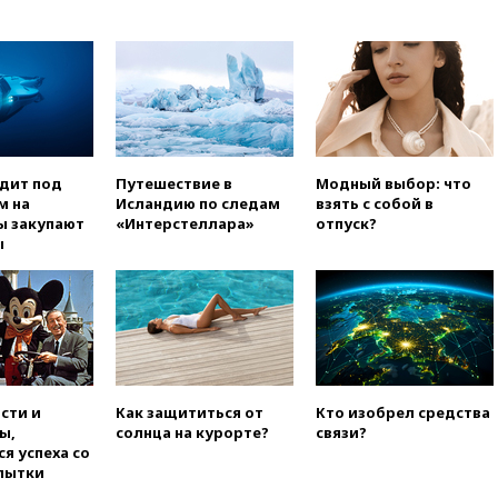
погиб при атаке FPV-дрона в
Белгородской области
вчера, 20:30
Лидию Невзорову
заочно арестовали по делу о
финансировании
экстремизма
вчера, 20:20
Суд США
постановил остановить
одит под
Путешествие в
Модный выбор: что
строительство бального зала в
м на
Исландию по следам
взять с собой в
Белом доме
ы закупают
«Интерстеллара»
отпуск?
ы
вчера, 20:15
Сенат США
одобрил ужесточение
санкций против России и
Ирана
вчера, 20:00
СК возбудил дело
против журналистки Катерины
Гордеевой о фейках о ВС
России
сти и
Как защититься от
Кто изобрел средства
ы,
солнца на курорте?
связи?
вчера, 19:45
ISU предоставил
я успеха со
нейтральный статус
пытки
фигуристкам Валиевой и