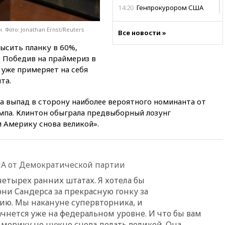
14:20
Генпрокурором США
стал Тодд Бланш
 Фото: Jonathan Ernst/Reuters
13:37
Пляжи Геленджика
Все новости »
закрыты из-за опасности БПЛА
ысить планку в 60%,
13:03
Испания ввела
 Победив на праймериз в
погранконтроль для
 уже примеряет на себя
итальянских туристов
та.
12:27
Возгорание на Ильском
НПЗ, вызванное атакой БПЛА,
ла выпад в сторону наиболее вероятного номинанта от
потушили
па. Клинтон обыграла предвыборный лозунг
 Америку снова великой».
11:47
Суд оставил под
арестом Rolls-Royce блогера
Лерчек
11:07
При столкновении
А от Демократической партии
катера и лодки под Самарой
погибли два человека
етырех ранних штатах. Я хотела бы
ни Сандерса за прекрасную гонку за
10:27
Движение по трассе
«Новороссия» восстановлено
ю. Мы накануне супервторника, и
чнется уже на федеральном уровне. И что бы вам
09:55
Силы ПВО перехватили
Америку не нужно снова делать великой. Она
за утро 85 БПЛА над