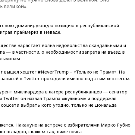
территорией РФ
ь великой».
09:25
Ильский НПЗ на Кубани
загорелся после падения
л свою доминирующую позицию в республиканской
обломков дрона
играв праймериз в Неваде.
08:57
Собянин сообщил о
девяти БПЛА, сбитых на
бществе нарастает волна недовольства скандальными и
подлете к Москве
а — в частности, о необходимости запрета на въезд в
08:42
Силы ПВО сбили почти
ульманам.
400 БПЛА над российскими
регионами
er вышел хештег #NeverTrump – «Только не Трамп». На
08:16
Лукашенко призвал
 записей в Twitter проходили именно под этим хештегом.
белорусов покупать избы в
селах
урент миллиардера в лагере республиканцев — сенатор
07:30
Нигерия стала
 Twitter он назвал Трампа «жуликом» и поддержал
крупнейшим поставщиком
соцсети выбрать кого угодно, только не Дональда
авиатоплива в Европу
06:30
США и Колумбия
обсуждают координацию
ляется. Накануне на встрече с избирателями Марко Рубио
усилий против наркотрафика
ко выпадов, скажем так, ниже пояса.