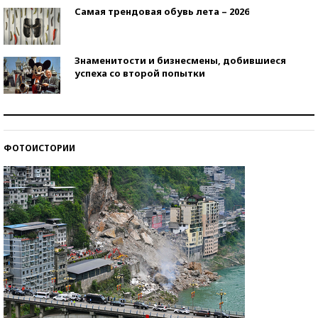
Самая трендовая обувь лета – 2026
Знаменитости и бизнесмены, добившиеся
успеха со второй попытки
Как защититься от солнца на курорте?
ФОТОИСТОРИИ
Кто изобрел средства связи?