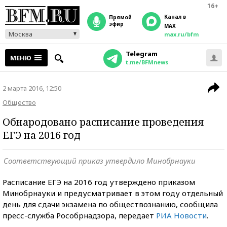
16+
Канал в
прямой
эфир
MAX
Москва
max.ru/bfm
Telegram
МЕНЮ
t.me/BFMnews
2 марта 2016, 12:50
Общество
Обнародовано расписание проведения
ЕГЭ на 2016 год
Соответствующий приказ утвердило Минобрнауки
Расписание ЕГЭ на 2016 год утверждено приказом
Минобрнауки и предусматривает в этом году отдельный
день для сдачи экзамена по обществознанию, сообщила
пресс-служба Рособрнадзора, передает
РИА Новости
.