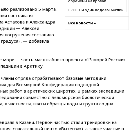
обречены на провал
ыло реализовано 5 марта.
02:00
Ни один водоем Англии
ия состояла из
не соответствует нормам
химической безопасности
а Астахова и Александра
Все новости »
педиции — Алексей
01:00
Трамп: США сами
я погружения составило
нуждаются в дальнобойных
ракетах и системах Patriot
5 градуса», — добавила
00:01
Трамп заявил о
необходимости пополнения
ое море — часть масштабного проекта «13 морей России»
арсенала США
спедиции в Арктику.
вчера, 23:28
Слуцкий призвал
признать «Яблоко»
и члены отряда отрабатывают базовые методики
нежелательной организацией
ния для Всемирной Конфедерации подводной
вчера, 23:15
В Смоленске
ных работ в арктических широтах. В рамках экспедиции
ребенок и женщина погибли
ледований совместно с Беломорской биологической
при падении деревьев во
, в частности, взяты образцы воды и грунта со дна
время урагана
вчера, 22:55
В Москве в
пятницу ожидаются ливни
евраля в Казани. Первой частью стали тренировки на
вчера, 22:35
Винисиус
нция, спасательный центр «Вытегра»), а также участие в