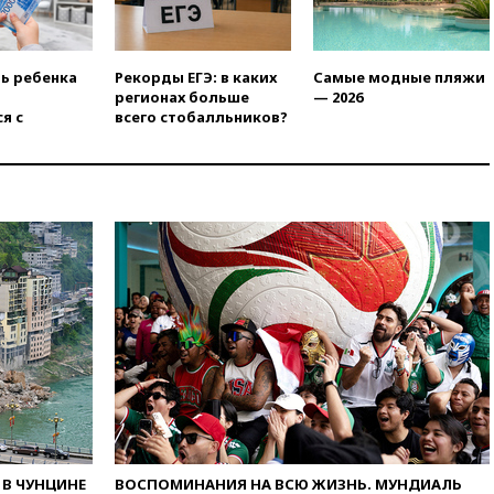
аэропорт Геленджика
возобновили работу
вчера, 19:00
Путин уточнил
ть ребенка
Рекорды ЕГЭ: в каких
Самые модные пляжи
порядок присвоения воинских
регионах больше
— 2026
званий добровольцам
я с
всего стобалльников?
вчера, 18:50
Euractiv: восток
Финляндии приходит в упадок
без российских туристов
вчера, 18:35
В Жуковском и
аэропорту Геленджика
введены ограничения
вчера, 18:21
Зюганов
присоединился к критике
«Яблока»
вчера, 18:15
Четыре человека
пострадали при атаках ВСУ на
Белгородскую область
вчера, 18:00
Совет мира
выбрал подрядчика для
строительства военной базы в
В ЧУНЦИНЕ
ВОСПОМИНАНИЯ НА ВСЮ ЖИЗНЬ. МУНДИАЛЬ