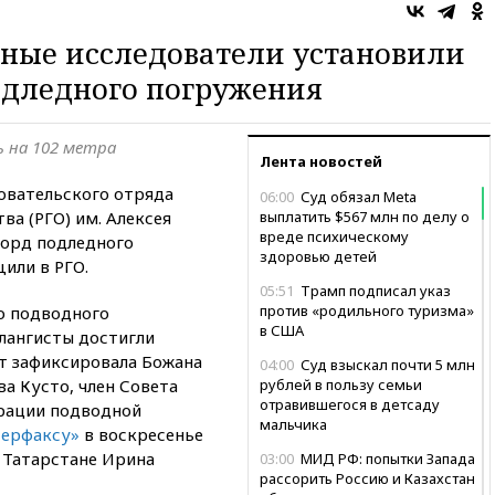
ные исследователи установили
одледного погружения
ь на 102 метра
Лента новостей
овательского отряда
06:00
Суд обязал Meta
ва (РГО) им. Алексея
выплатить $567 млн по делу о
вреде психическому
корд подледного
здоровью детей
или в РГО.
05:51
Трамп подписал указ
против «родильного туризма»
о подводного
в США
лангисты достигли
кт зафиксировала Божана
04:00
Суд взыскал почти 5 млн
а Кусто, член Совета
рублей в пользу семьи
отравившегося в детсаду
рации подводной
мальчика
ерфаксу»
в воскресенье
 Татарстане Ирина
03:00
МИД РФ: попытки Запада
рассорить Россию и Казахстан