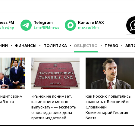
ness FM
Telegram
Канал в MAX
ой эфир
t.me/BFMnews
max.ru/bfm
НИИ
ФИНАНСЫ
ПОЛИТИКА
ОБЩЕСТВО
ПРАВО
АВТ
видит своим
«Рынок не понимает,
Как Россию попытались
м Вэнса
какие книги можно
сравнить с Венгрией и
выпускать» — эксперты
Словакией.
о последствиях дела
Комментарий Георгия
против издателей
Бовта