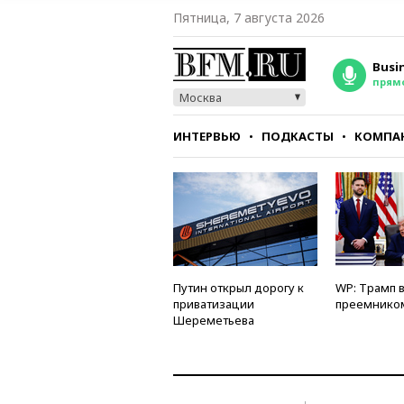
Пятница, 7 августа 2026
Busi
прям
Москва
ИНТЕРВЬЮ
ПОДКАСТЫ
КОМПА
СТИЛЬ
ТЕСТЫ
Путин открыл дорогу к
WP: Трамп 
приватизации
преемнико
Шереметьева