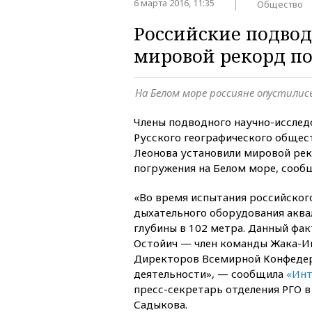
6 марта 2016, 11:35
Общество
Российские подвод
мировой рекорд п
На Белом море россияне опустилис
Члены подводного научно-исслед
Русского географического общест
Леонова установили мировой ре
погружения на Белом море, сообщ
«Во время испытания российског
дыхательного оборудования аква
глубины в 102 метра. Данный фа
Остойич — член команды Жака-Ив
Директоров Всемирной Конфеде
деятельности», — сообщила
«Инт
пресс-секретарь отделения РГО в
Садыкова.