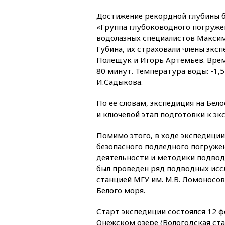
Достижение рекордной глубины б
«Группа глубоководного погружен
водолазных специалистов Максим
Губина, их страховали члены экс
Полещук и Игорь Артемьев. Врем
80 минут. Температура воды: -1,
И.Садыкова.
По ее словам, экспедиция на Бел
и ключевой этап подготовки к эк
Помимо этого, в ходе экспедици
безопасного подледного погруже
деятельности и методики подвод
был проведен ряд подводных исс
станцией МГУ им. М.В. Ломоносова
Белого моря.
Старт экспедиции состоялся 12 ф
Онежском озере (Вологодская ста