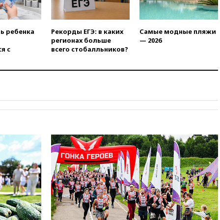
Европы в прыжках с 10-
метровой вышки
вчера, 21:10
РФ не получала
ть ребенка
Рекорды ЕГЭ: в каких
Самые модные пляжи
обращений о прекращении
регионах больше
— 2026
концессии строительства ж/д
я с
всего стобалльников?
в Армении
вчера, 21:00
В России вновь
обсуждают эксперимент по
онлайн-продаже алкоголя
вчера, 20:45
Матвиенко:
россиянам могут
рекомендовать не посещать
Армению
вчера, 20:35
ПВО за день
сбила еще 281 украинский
беспилотник над Россией
вчера, 20:27
Ямпольская
призвала оптимизировать
олимпиады для поступления в
вузы