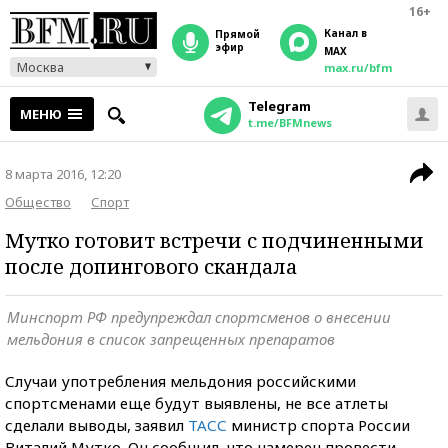
16+
Канал в
прямой
эфир
MAX
Москва
max.ru/bfm
Telegram
МЕНЮ
t.me/BFMnews
8 марта 2016, 12:20
Общество
Спорт
Мутко готовит встречи с подчиненными
после допингового скандала
Минспорт РФ предупреждал спортсменов о внесении
мельдония в список запрещенных препаратов
Случаи употребления мельдония российскими
спортсменами еще будут выявлены, не все атлеты
сделали выводы, заявил
ТАСС
министр спорта России
Виталий Мутко. Он сообщил, что намерен провести