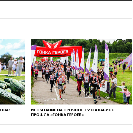
основополагающим
принципам ЕАЭС
09:06
Гендиректора
удмуртской «Ижавиа»
попросили уволиться
08:51
Осужденный в России
американец Гилман
находится при смерти
08:22
В Екатеринбурге
атакован склад Wildberries
07:52
В Таиланде ученик
устроил стрельбу в школе:
есть жертвы
07:00
Лесной пожар в 30
километрах от Ванкувера
привел к эвакуации жителей
06:00
Суд обязал Meta
ЛОВА!
ИСПЫТАНИЕ НА ПРОЧНОСТЬ: В АЛАБИНЕ
выплатить $567 млн по делу о
ПРОШЛА «ГОНКА ГЕРОЕВ»
вреде психическому
здоровью детей