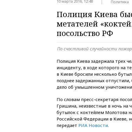
10 марта 2016, 12:48
Политика
Полиция Киева бы
метателей «коктей
посольство РФ
По счастливой случайности пожар
Полиция Киева задержала трех че
инциденту, в ходе которого на 
в Киеве бросили несколько бутыл
позднее задержанных отпустили, 
дело об умышленном уничтожени
По словам пресс-секретаря посол
Гришина, неизвестные в ночь на 
бутылок с коктейлем Молотова н
Российской Федерации в Киеве, н
передает
РИА Новости
.