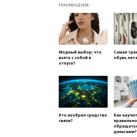
РЕКОМЕНДУЕМ:
Модный выбор: что
Самая тре
взять с собой в
обувь лета
отпуск?
Кто изобрел средства
Как научи
связи?
правильно
обращатьс
деньгами?