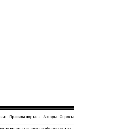
кит
Правила портала
Авторы
Опросы
логии предоставления информации на