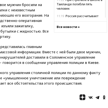
Таиланде погибли пять
вое мужчин бросили на
человек
лки с неизвестным
оизошло его возгорание. На
11:19
Россия рассчитывает
едственно-оперативная
заключить безвизовые
соглашения с Индонезией и
 изъяли зажигалку,
Все новости »
Малайзией
 бутылки с жидкостью. Все
ртизу.
11:04
«Ведомости»: на партию
«Яблоко» ополчились
конкуренты
представилась главным
массовой информации. Вместе с ней были двое мужчин,
10:59
Торговые центры и кафе
вонарушителей доставили в Соломенское управление
в России могут обязать
раздавать питьевую воду
 – говорится в сообщении управления полиции в Киеве.
бесплатно
ого управления столичной полиции по данному факту
10:41
Бывшая глава брокера
Mind Money Юлия Хандошко
тье «умышленное уничтожение или повреждение
признала свою вину
ает все обстоятельства этого происшествия.
10:41
Пашинян: Армения
понимает невозможность
одновременного членства в
ЕС и ЕАЭС