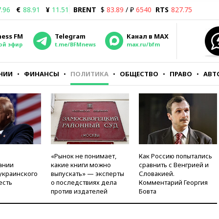
.96
€
88.91
¥
11.51
BRENT
$
83.89
/ ₽
6540
RTS
827.75
ness FM
Telegram
Канал в MAX
ой эфир
t.me/BFMnews
max.ru/bfm
НИИ
ФИНАНСЫ
ПОЛИТИКА
ОБЩЕСТВО
ПРАВО
АВТ
«Рынок не понимает,
Как Россию попытались
ании
какие книги можно
сравнить с Венгрией и
украинского
выпускать» — эксперты
Словакией.
есть
о последствиях дела
Комментарий Георгия
против издателей
Бовта