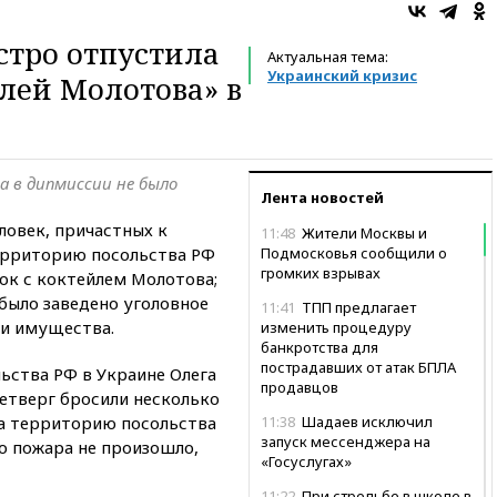
стро отпустила
Актуальная тема:
Украинский кризис
лей Молотова» в
а в дипмиссии не было
Лента новостей
ловек, причастных к
11:48
Жители Москвы и
территорию посольства РФ
Подмосковья сообщили о
громких взрывах
ок с коктейлем Молотова;
было заведено уголовное
11:41
ТПП предлагает
и имущества.
изменить процедуру
банкротства для
пострадавших от атак БПЛА
ьства РФ в Украине Олега
продавцов
четверг бросили несколько
а территорию посольства
11:38
Шадаев исключил
запуск мессенджера на
о пожара не произошло,
«Госуслугах»
11:22
При стрельбе в школе в