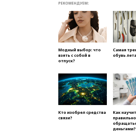
РЕКОМЕНДУЕМ:
Модный выбор: что
Самая тре
взять с собой в
обувь лета
отпуск?
Кто изобрел средства
Как научи
связи?
правильно
обращатьс
деньгами?