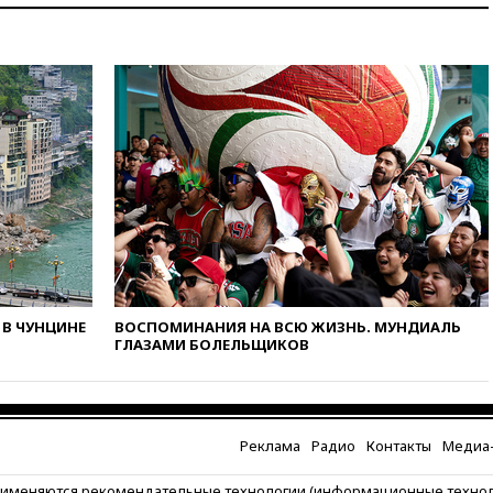
нежелательной организацией
вчера, 23:15
В Смоленске
ребенок и женщина погибли
при падении деревьев во
время урагана
вчера, 22:55
В Москве в
пятницу ожидаются ливни
вчера, 22:35
Винисиус
продлил контракт с «Реалом»
до 2032 года
вчера, 22:28
Отказаться от
российского гражданства
станет значительно дороже
В ЧУНЦИНЕ
ВОСПОМИНАНИЯ НА ВСЮ ЖИЗНЬ. МУНДИАЛЬ
вчера, 22:20
Путин назвал 76-ю
ГЛАЗАМИ БОЛЕЛЬЩИКОВ
гвардейскую десантно-
штурмовую дивизию
легендарной
вчера, 22:15
Путин заслушал
Реклама
Радио
Контакты
Медиа-
доклад о ситуации на
добропольском направлении
рименяются рекомендательные технологии (информационные техно