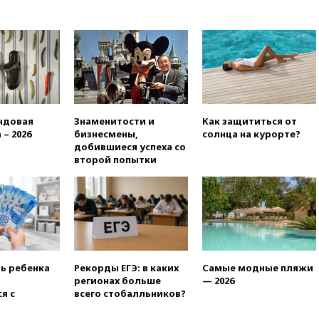
05:51
Трамп подписал указ
против «родильного туризма»
в США
04:00
Суд взыскал почти 5 млн
рублей в пользу семьи
отравившегося в детсаду
мальчика
03:00
МИД РФ: попытки Запада
ндовая
Знаменитости и
Как защититься от
рассорить Россию и Казахстан
 – 2026
бизнесмены,
солнца на курорте?
обречены на провал
добившиеся успеха со
02:00
Ни один водоем Англии
второй попытки
не соответствует нормам
химической безопасности
01:00
Трамп: США сами
нуждаются в дальнобойных
ракетах и системах Patriot
00:01
Трамп заявил о
необходимости пополнения
ть ребенка
Рекорды ЕГЭ: в каких
Самые модные пляжи
арсенала США
регионах больше
— 2026
я с
всего стобалльников?
вчера, 23:28
Слуцкий призвал
признать «Яблоко»