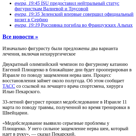
вчера, 19:45
ISU предоставил нейтральный статус
фигуристкам Валиевой и Трусовой
вчера, 19:35
Зеленский впервые совершил официальный
визит в Сербию
вчера, 19:19
Россиянка погибла во Французских Альпах
Все новости »
Изначально фигуристу были предложены два варианта
лечения, включая нехирургическое
Двукратный олимпийский чемпион по фигурному катанию
Евгений Плющенко в ближайшие дни будет прооперирован в
Израиле по поводу защемления нерва шеи. Процесс
восстановления займет около полугода. Об этом сообщает
ТАСС
со ссылкой на лечащего врача спортсмена, хирурга
Илью Пекарского.
33-летний фигурист прошел медобследование в Израиле 11
марта по поводу травмы, полученной во время тренировки в
Швейцарии.
«Медобследование выявило серьезные проблемы у
Плющенко. У него сильное защемление нерва шеи, который
идет в руку», — сказал Пекарский.