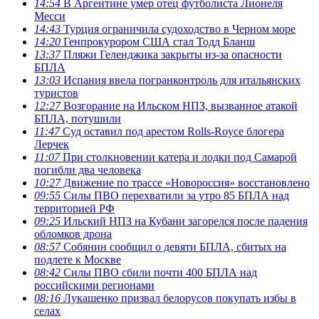
14:54
В Аргентине умер отец футболиста Лионеля
Месси
14:43
Турция ограничила судоходство в Черном море
14:20
Генпрокурором США стал Тодд Бланш
13:37
Пляжи Геленджика закрыты из-за опасности
БПЛА
13:03
Испания ввела погранконтроль для итальянских
туристов
12:27
Возгорание на Ильском НПЗ, вызванное атакой
БПЛА, потушили
11:47
Суд оставил под арестом Rolls-Royce блогера
Лерчек
11:07
При столкновении катера и лодки под Самарой
погибли два человека
10:27
Движение по трассе «Новороссия» восстановлено
09:55
Силы ПВО перехватили за утро 85 БПЛА над
территорией РФ
09:25
Ильский НПЗ на Кубани загорелся после падения
обломков дрона
08:57
Собянин сообщил о девяти БПЛА, сбитых на
подлете к Москве
08:42
Силы ПВО сбили почти 400 БПЛА над
российскими регионами
08:16
Лукашенко призвал белорусов покупать избы в
селах