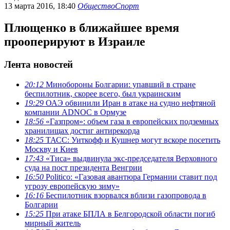
13 марта 2016, 18:40
Общество
Спорт
Плющенко в ближайшее время
прооперируют в Израиле
Лента новостей
20:12
Минобороны Болгарии: упавший в стране
беспилотник, скорее всего, был украинским
19:29
ОАЭ обвинили Иран в атаке на судно нефтяной
компании ADNOC в Ормузе
18:56
«Газпром»: объем газа в европейских подземных
хранилищах достиг антирекорда
18:25
ТАСС: Уиткофф и Кушнер могут вскоре посетить
Москву и Киев
17:43
«Тиса» выдвинула экс-председателя Верховного
суда на пост президента Венгрии
16:50
Politico: «Газовая авантюра Германии ставит под
угрозу европейскую зиму»
16:16
Беспилотник взорвался вблизи газопровода в
Болгарии
15:25
При атаке БПЛА в Белгородской области погиб
мирный житель