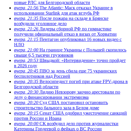
новые РЛС для Белгородской области
вчера, 21:56
The Atlantic: Маск отказал Украине в
использовании Starlink для атак вглубь РФ
вчера, 21:35
После пожара на складе в Брянске
возбудили уголовное дело
вчера, 21:26
Лидеры сборной РФ по гимнастике
получили официальный отказ в визах от Хорватии
вчера, 21:15
Пентагон опубликовал 16 новых видео с
НЛО
вчера, 21:00
На границе Украины с Польшей скопилось
свыше 6,5 тысячи грузовиков
вчера, 20:53
Швыдкой: «Интервидение» точно пройдет
в 2026 году
вчера, 20:45
ПВО за день сбила еще 75 украинских
беспилотников над Россией
вчера, 20:35
Велосипедист погиб при атаке FPV-дрона в
Белгородской области
вчера, 20:30
Лидию Невзорову заочно арестовали по
делу о финансировании экстремизма
вчера, 20:20
Суд США постановил остановить
строительство бального зала в Белом доме
вчера, 20:15
Сенат США одобрил ужесточение санкций
против России и Ирана
вчера, 20:00
СК возбудил дело против журналистки
Катерины Гордеевой о фейках о ВС России