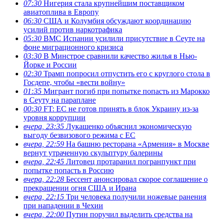
07:30
Нигерия стала крупнейшим поставщиком
авиатоплива в Европу
06:30
США и Колумбия обсуждают координацию
усилий против наркотрафика
05:30
ВМС Испании усилили присутствие в Сеуте на
фоне миграционного кризиса
03:30
В Минстрое сравнили качество жилья в Нью-
Йорке и России
02:30
Трамп попросил отпустить его с круглого стола в
Госдепе, чтобы «вести войну»
01:35
Мигрант погиб при попытке попасть из Марокко
в Сеуту на параплане
00:30
FT: ЕС не готов принять в блок Украину из-за
уровня коррупции
вчера, 23:35
Лукашенко объяснил экономическую
выгоду безвизового режима с ЕС
вчера, 22:59
На башню ресторана «Армения» в Москве
вернут утраченную скульптуру балерины
вчера, 22:45
Литовец протаранил погранпункт при
попытке попасть в Россию
вчера, 22:28
Бессент анонсировал скорое соглашение о
прекращении огня США и Ирана
вчера, 22:15
Три человека получили ножевые ранения
при нападении в Чехии
вчера, 22:00
Путин поручил выделить средства на