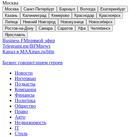
Москва
Москва
Санкт-Петербург
Барнаул
Вологда
Екатеринбург
Казань
Калининград
Кемерово
Краснодар
Красноярск
Липецк
Нижний Новгород
Новокузнецк
Новосибирск
Ростов-на-Дону
Самара
Саратов
Уфа
Челябинск
Ярославль
Business FM
прямой эфир
Telegram
t.me/BFMnews
Канал в MAX
max.ru/bfm
Бизнес говорит:
ищем героев
Новости
Интервью
Подкасты
Компании
Финансы
Политика
Общество
Право
Авто
Недвижимость
IT
Стиль