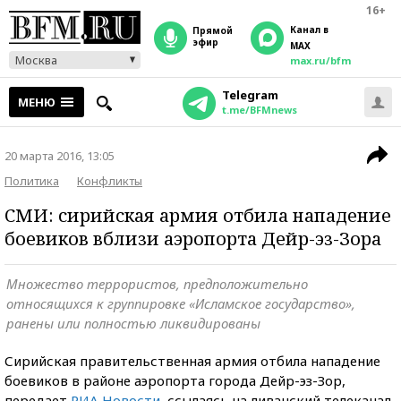
16+
Канал в
прямой
эфир
MAX
Москва
max.ru/bfm
Telegram
МЕНЮ
t.me/BFMnews
20 марта 2016, 13:05
Политика
Конфликты
СМИ: сирийская армия отбила нападение
боевиков вблизи аэропорта Дейр-эз-Зора
Множество террористов, предположительно
относящихся к группировке «Исламское государство»,
ранены или полностью ликвидированы
Сирийская правительственная армия отбила нападение
боевиков в районе аэропорта города Дейр-эз-Зор,
передает
РИА Новости
, ссылаясь на ливанский телеканал