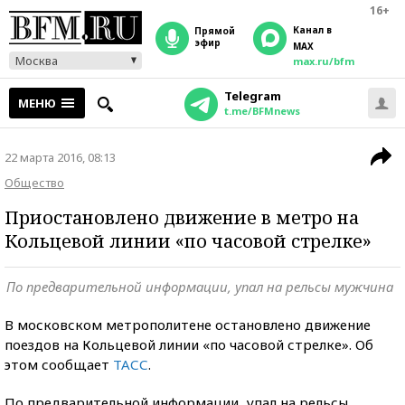
16+
Канал в
прямой
эфир
MAX
Москва
max.ru/bfm
Telegram
МЕНЮ
t.me/BFMnews
22 марта 2016, 08:13
Общество
Приостановлено движение в метро на
Кольцевой линии «по часовой стрелке»
По предварительной информации, упал на рельсы мужчина
В московском метрополитене остановлено движение
поездов на Кольцевой линии «по часовой стрелке». Об
этом сообщает
ТАСС
.
По предварительной информации, упал на рельсы