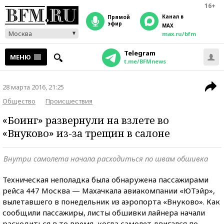
16+
Канал в
прямой
эфир
MAX
Москва
max.ru/bfm
Telegram
МЕНЮ
t.me/BFMnews
28 марта 2016, 21:25
Общество
Происшествия
«Боинг» развернули на взлете во
«Внуково» из-за трещин в салоне
Внутри самолета начала расходиться по швам обшивка
Техническая неполадка была обнаружена пассажирами
рейса 447 Москва — Махачкала авиакомпании «ЮТэйр»,
вылетавшего в понедельник из аэропорта «Внуково». Как
сообщили пассажиры, листы обшивки лайнера начали
расходиться в то время, когда самолет двигался по