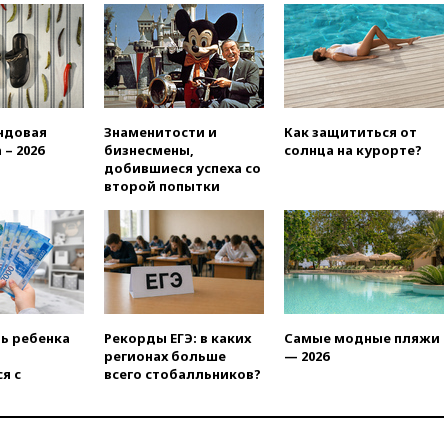
РФ американский Human
Rights Foundation
вчера, 21:35
«Аэрофлот»
отменяет часть рейсов в Сочи
и Геленджик
вчера, 21:25
Руслан Терновой
ндовая
Знаменитости и
Как защититься от
выиграл золото чемпионата
 – 2026
бизнесмены,
солнца на курорте?
Европы в прыжках с 10-
добившиеся успеха со
метровой вышки
второй попытки
вчера, 21:10
РФ не получала
обращений о прекращении
концессии строительства ж/д
в Армении
вчера, 21:00
В России вновь
обсуждают эксперимент по
онлайн-продаже алкоголя
ть ребенка
Рекорды ЕГЭ: в каких
Самые модные пляжи
регионах больше
— 2026
вчера, 20:45
Матвиенко:
я с
всего стобалльников?
россиянам могут
рекомендовать не посещать
Армению
вчера, 20:35
ПВО за день