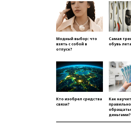
Модный выбор: что
Самая тре
взять с собой в
обувь лета
отпуск?
Кто изобрел средства
Как научи
связи?
правильно
обращатьс
деньгами?