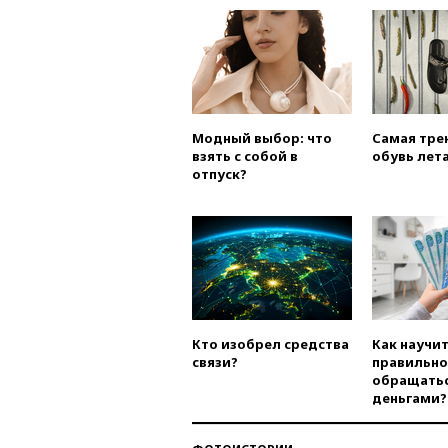
Модный выбор: что
Самая тре
взять с собой в
обувь лета
отпуск?
Кто изобрел средства
Как научи
связи?
правильно
обращатьс
деньгами?