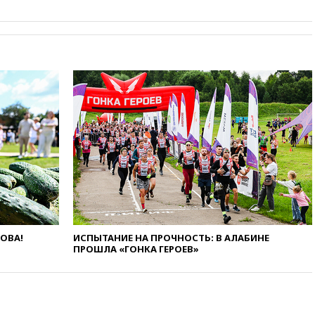
сбила еще 281 украинский
беспилотник над Россией
вчера, 20:27
Ямпольская
призвала оптимизировать
олимпиады для поступления в
вузы
вчера, 20:15
Минтранс
предложил оплачивать
защиту дорог от БПЛА из
средств на ремонт
вчера, 20:00
Зеленский 8
августа посетит Сербию с
официальным визитом
вчера, 19:58
В Госдуму будет
внесен законопроект об
отмене ЕГЭ
ЛОВА!
ИСПЫТАНИЕ НА ПРОЧНОСТЬ: В АЛАБИНЕ
ПРОШЛА «ГОНКА ГЕРОЕВ»
вчера, 19:50
Аэропорты Сочи и
Ярославля приостановили
работу
вчера, 19:35
WP: Трамп