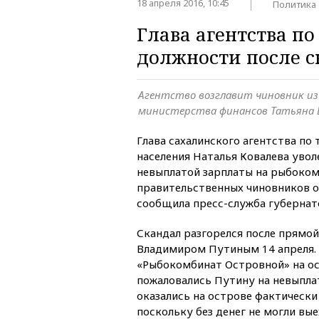
18 апреля 2016, 10:45
Политика
Глава агентства п
должности после 
Агентство возглавит чиновник из
министерства финансов Татьяна 
Глава сахалинского агентства по 
населения Наталья Ковалева уволе
невыплатой зарплаты на рыбоком
правительственных чиновников 
сообщила пресс-служба губернат
Скандал разгорелся после прямой
Владимиром Путиным 14 апреля.
«Рыбокомбинат Островной» на о
пожаловались Путину на невыплат
оказались на острове фактически
поскольку без денег не могли вые