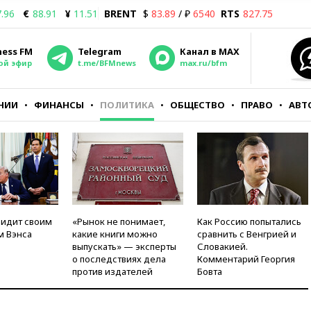
.96
€
88.91
¥
11.51
BRENT
$
83.89
/ ₽
6540
RTS
827.75
ness FM
Telegram
Канал в MAX
ой эфир
t.me/BFMnews
max.ru/bfm
НИИ
ФИНАНСЫ
ПОЛИТИКА
ОБЩЕСТВО
ПРАВО
АВТ
видит своим
«Рынок не понимает,
Как Россию попытались
м Вэнса
какие книги можно
сравнить с Венгрией и
выпускать» — эксперты
Словакией.
о последствиях дела
Комментарий Георгия
против издателей
Бовта