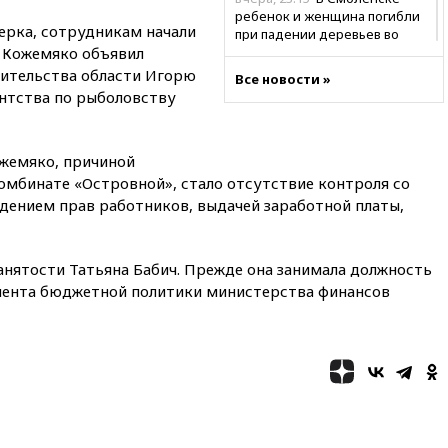
ребенок и женщина погибли
ерка, сотрудникам начали
при падении деревьев во
г Кожемяко объявил
время урагана
ительства области Игорю
Все новости »
вчера, 22:55
В Москве в
ентства по рыболовству
пятницу ожидаются ливни
вчера, 22:35
Винисиус
продлил контракт с «Реалом»
жемяко, причиной
до 2032 года
омбинате «Островной», стало отсутствие контроля со
вчера, 22:28
Отказаться от
дением прав работников, выдачей заработной платы,
российского гражданства
станет значительно дороже
вчера, 22:20
Путин назвал 76-ю
занятости Татьяна Бабич. Прежде она занимала должность
гвардейскую десантно-
мента бюджетной политики министерства финансов
штурмовую дивизию
легендарной
вчера, 22:15
Путин заслушал
доклад о ситуации на
добропольском направлении
вчера, 21:58
Генпрокуратура
признала нежелательным в