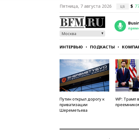
Пятница, 7 августа 2026
$
77
ЦБ
Busi
прям
Москва
ИНТЕРВЬЮ
ПОДКАСТЫ
КОМПА
СТИЛЬ
ТЕСТЫ
Путин открыл дорогу к
WP: Трамп 
приватизации
преемнико
Шереметьева