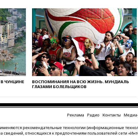
вчера, 18:15
Четыре человека
пострадали при атаках ВСУ на
Белгородскую область
вчера, 18:00
Совет мира
выбрал подрядчика для
строительства военной базы в
Газе
вчера, 17:50
Миронов призвал
снять «Яблоко» с выборов в
Госдуму
вчера, 17:45
Правительство
получит «золотую акцию» в
В ЧУНЦИНЕ
ВОСПОМИНАНИЯ НА ВСЮ ЖИЗНЬ. МУНДИАЛЬ
управлении аэропортом
ГЛАЗАМИ БОЛЕЛЬЩИКОВ
Шереметьево
вчера, 17:35
Шесть человек
пострадали при ударе ВСУ по
автобусу в Запорожской
Реклама
Радио
Контакты
Медиа-
области
вчера, 17:25
В аэропортах
рименяются рекомендательные технологии (информационные техно
Сочи и Геленджика сняты
за сведений, относящихся к предпочтениям пользователей сети «Ин