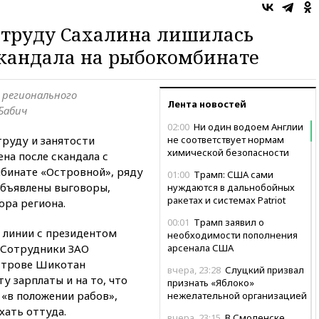
о труду Сахалина лишилась
скандала на рыбокомбинате
 регионального
Лента новостей
Бабич
02:00
Ни один водоем Англии
труду и занятости
не соответствует нормам
химической безопасности
на после скандала с
бинате «Островной», ряду
01:00
Трамп: США сами
объявлены выговоры,
нуждаются в дальнобойных
ракетах и системах Patriot
ора региона.
00:01
Трамп заявил о
 линии с президентом
необходимости пополнения
 Сотрудники ЗАО
арсенала США
строве Шикотан
вчера, 23:28
Слуцкий призвал
у зарплаты и на то, что
признать «Яблоко»
 «в положении рабов»,
нежелательной организацией
хать оттуда.
вчера, 23:15
В Смоленске