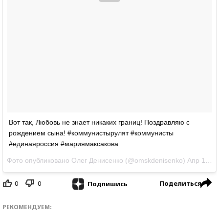
Вот так, Любовь не знает никаких границ! Поздравляю с
рождением сына! #коммунистырулят #коммунисты
#единаяроссия #мариямаксакова
Фото опубликовано Олег Денисенко (@omskdenisenko)
Апр 19 2016 в 12:56 PDT
0
0
Поделиться
Подпишись
РЕКОМЕНДУЕМ: