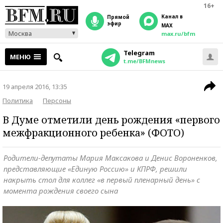
16+
Канал в
прямой
эфир
MAX
Москва
max.ru/bfm
Telegram
МЕНЮ
t.me/BFMnews
19 апреля 2016, 13:35
Политика
Персоны
В Думе отметили день рождения «первого
межфракционного ребенка» (ФОТО)
Родители-депутаты Мария Максакова и Денис Вороненков,
представляющие «Единую Россию» и КПРФ, решили
накрыть стол для коллег «в первый пленарный день» с
момента рождения своего сына