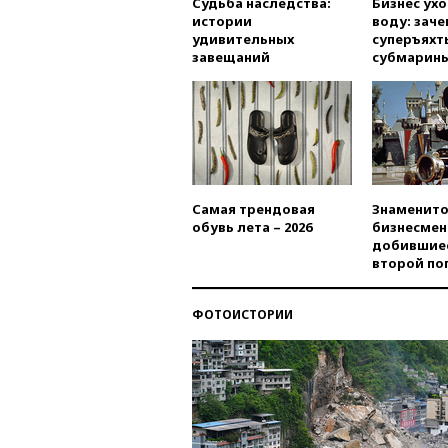
Судьба наследства:
Бизнес ух
истории
воду: заче
удивительных
суперъяхт
завещаний
субмарин
Самая трендовая
Знаменито
обувь лета – 2026
бизнесмен
добившиес
второй по
ФОТОИСТОРИИ