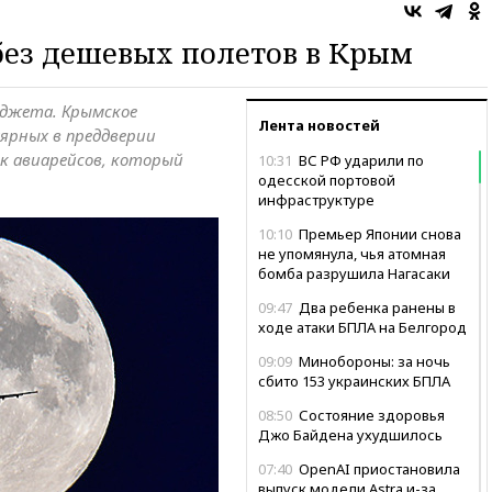
о
без дешевых полетов в Крым
юджета. Крымское
Лента новостей
лярных в преддверии
ок авиарейсов, который
10:31
ВС РФ ударили по
одесской портовой
инфраструктуре
10:10
Премьер Японии снова
не упомянула, чья атомная
бомба разрушила Нагасаки
09:47
Два ребенка ранены в
ходе атаки БПЛА на Белгород
09:09
Минобороны: за ночь
сбито 153 украинских БПЛА
08:50
Состояние здоровья
Джо Байдена ухудшилось
07:40
OpenAI приостановила
выпуск модели Astra и-за