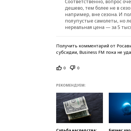
Соответственно, вопрос оче
дешево, тем более не в сез
например, вне сезона. И пол
полупустые самолеты, но л
нереальная цена — за 5 тыс
Получить комментарий от Росави
субсидии, Business FM пока не уда
0
0
РЕКОМЕНДУЕМ:
Судьба наследства:
Бизнес ух