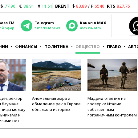
$
77.96
€
88.91
¥
11.51
BRENT
$
83.89
/ ₽
6540
RTS
827.75
ness FM
Telegram
Канал в MAX
ой эфир
t.me/BFMnews
max.ru/bfm
НИИ
ФИНАНСЫ
ПОЛИТИКА
ОБЩЕСТВО
ПРАВО
АВТ
дин, ректор
Аномальная жара и
Мадрид ответил на
 Баумана:
обмеление рек в Европе
проверки Италии
зницы между
обнажили историю
собственным
ьниками и
пограничным контролем
иками нет