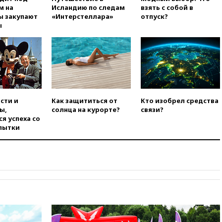
Ормузе
м на
Исландию по следам
взять с собой в
ы закупают
«Интерстеллара»
отпуск?
вчера, 18:56
«Газпром»: объем
ы
газа в европейских подземных
хранилищах достиг
антирекорда
вчера, 18:25
ТАСС: Уиткофф и
Кушнер могут вскоре посетить
Москву и Киев
вчера, 17:43
«Тиса» выдвинула
сти и
Как защититься от
Кто изобрел средства
экс-председателя Верховного
ы,
солнца на курорте?
связи?
суда на пост президента
я успеха со
Венгрии
пытки
вчера, 16:50
Politico: «Газовая
авантюра Германии ставит под
угрозу европейскую зиму»
вчера, 16:16
Беспилотник
взорвался вблизи
газопровода в Болгарии
вчера, 15:25
При атаке БПЛА в
Белгородской области погиб