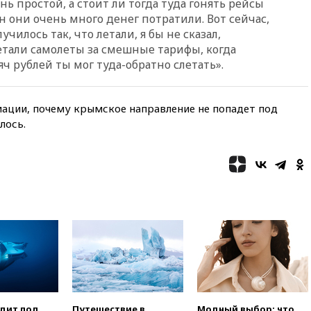
нь простой, а стоит ли тогда туда гонять рейсы
режиссер Кирилл Соколов
он они очень много денег потратили. Вот сейчас,
снимет триллер для Netflix
училось так, что летали, я бы не сказал,
вчера, 22:20
Турция призвала
етали самолеты за смешные тарифы, когда
к мораторию на удары по
яч рублей ты мог туда-обратно слетать».
торговым судам в Черном
море
вчера, 21:43
Экс-
ации, почему крымское направление не попадет под
председатель Верховного
лось.
суда Венгрии согласился стать
президентом республики
вчера, 20:58
Финляндия
введет экзамен для
претендентов на получение
гражданства
вчера, 20:12
Минобороны
Болгарии: упавший в стране
беспилотник, скорее всего,
был украинским
вчера, 19:29
ОАЭ обвинили
Иран в атаке на судно
нефтяной компании ADNOC в
одит под
Путешествие в
Модный выбор: что