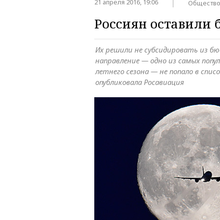
21 апреля 2016, 19:06
Обществ
Россиян оставили 
Их решили не субсидировать из б
направление — одно из самых попу
летнего сезона — не попало в спис
опубликовала Росавиация