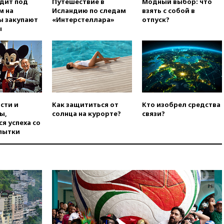
одит под
Путешествие в
Модный выбор: что
Лерчек
м на
Исландию по следам
взять с собой в
вчера, 11:07
При
ы закупают
«Интерстеллара»
отпуск?
столкновении катера и лодки
ы
под Самарой погибли два
человека
вчера, 10:27
Движение по
трассе «Новороссия»
восстановлено
вчера, 09:55
Силы ПВО
перехватили за утро 85 БПЛА
сти и
Как защититься от
Кто изобрел средства
над территорией РФ
ы,
солнца на курорте?
связи?
я успеха со
вчера, 09:25
Ильский НПЗ на
пытки
Кубани загорелся после
падения обломков дрона
вчера, 08:57
Собянин
сообщил о девяти БПЛА,
сбитых на подлете к Москве
вчера, 08:42
Силы ПВО сбили
почти 400 БПЛА над
российскими регионами