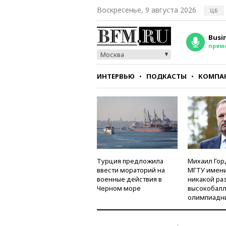
Воскресенье, 9 августа 2026
ЦБ
Busi
прям
Москва
ИНТЕРВЬЮ
ПОДКАСТЫ
КОМПА
СТИЛЬ
ТЕСТЫ
Турция предложила
Михаил Гор
ввести мораторий на
МГТУ имени
военные действия в
никакой ра
Черном море
высокобалл
олимпиадн