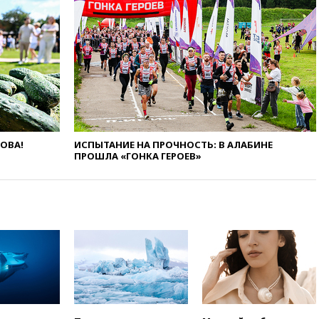
мирный житель
вчера, 14:54
В Аргентине умер
отец футболиста Лионеля
Месси
вчера, 14:43
Турция
ограничила судоходство в
Черном море
вчера, 14:20
Генпрокурором
США стал Тодд Бланш
ЛОВА!
ИСПЫТАНИЕ НА ПРОЧНОСТЬ: В АЛАБИНЕ
вчера, 13:37
Пляжи
ПРОШЛА «ГОНКА ГЕРОЕВ»
Геленджика закрыты из-за
опасности БПЛА
вчера, 13:03
Испания ввела
погранконтроль для
итальянских туристов
вчера, 12:27
Возгорание на
Ильском НПЗ, вызванное
атакой БПЛА, потушили
вчера, 11:47
Суд оставил под
арестом Rolls-Royce блогера