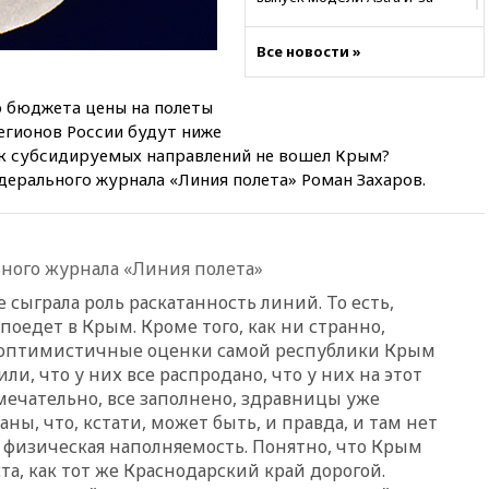
потенциальных рисков
06:25
У берегов Италии
Все новости »
обнаружили затонувшее
судно древнеримских времен
о бюджета цены на полеты
05:10
«Одиссея» Нолана
егионов России будут ниже
собрала в мировом прокате
к субсидируемых направлений не вошел Крым?
свыше $1 млрд
дерального журнала «Линия полета» Роман Захаров.
02:22
Собянин сообщил о
высоких темпах строительства
недвижимости в Москве
ного журнала «Линия полета»
01:20
Россиянин в среднем
съедает несколько арбузов за
е сыграла роль раскатанность линий. То есть,
сезон
 поедет в Крым. Кроме того, как ни странно,
00:25
В Красноярском крае
 оптимистичные оценки самой республики Крым
идут поиски семьи, пропавшей
ли, что у них все распродано, что у них на этот
во время сплава
мечательно, все заполнено, здравницы уже
вчера, 23:30
Жителя Нижнего
ы, что, кстати, может быть, и правда, и там нет
Тагила арестовали за реакции
и физическая наполняемость. Понятно, что Крым
в Теlegram
та, как тот же Краснодарский край дорогой.
вчера, 22:50
Российский