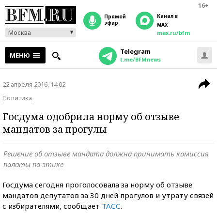
16+
Канал в
прямой
эфир
MAX
Москва
max.ru/bfm
Telegram
МЕНЮ
t.me/BFMnews
22 апреля 2016, 14:02
Политика
Госдума одобрила норму об отзыве
мандатов за прогулы
Решение об отзыве мандата должна принимать комиссия
палаты по этике
Госдума сегодня проголосовала за норму об отзыве
мандатов депутатов за 30 дней прогулов и утрату связей
с избирателями, сообщает
ТАСС
.