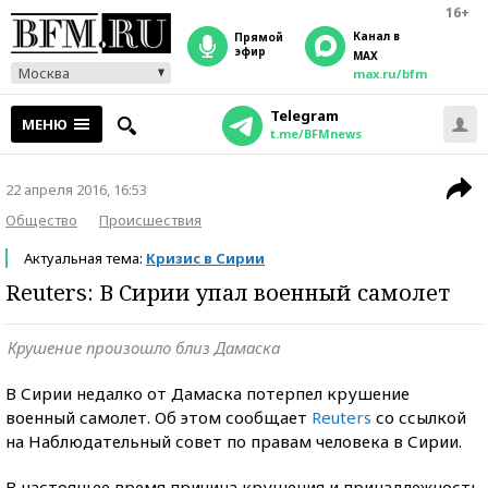
16+
Канал в
прямой
эфир
MAX
Москва
max.ru/bfm
Telegram
МЕНЮ
t.me/BFMnews
22 апреля 2016, 16:53
Общество
Происшествия
Актуальная тема:
Кризис в Сирии
Reuters: В Сирии упал военный самолет
Крушение произошло близ Дамаска
В Сирии недалко от Дамаска потерпел крушение
военный самолет. Об этом сообщает
Reuters
со
ссылкой
на Наблюдательный совет по правам человека в Сирии.
В настоящее время причина крушения и принадлежность