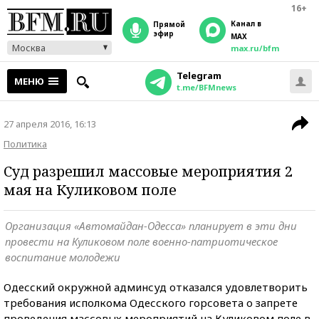
16+
Канал в
прямой
эфир
MAX
Москва
max.ru/bfm
Telegram
МЕНЮ
t.me/BFMnews
27 апреля 2016, 16:13
Политика
Суд разрешил массовые мероприятия 2
мая на Куликовом поле
Организация «Автомайдан-Одесса» планирует в эти дни
провести на Куликовом поле военно-патриотическое
воспитание молодежи
Одесский окружной админсуд отказался удовлетворить
требования исполкома Одесского горсовета о запрете
проведения массовых мероприятий на Куликовом поле в