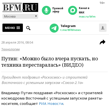
16+
Канал в
прямой
эфир
MAX
Москва
max.ru/bfm
Telegram
МЕНЮ
t.me/BFMnews
28 апреля 2016, 08:04
Технологии
Путин: «Можно было вчера пускать, но
техника перестаралась» (ВИДЕО)
Президент поздравил «Роскосмос» и строителей
Восточного с успешным запуском «Союза-2.1а»
Владимир Путин поздравил «Роскосмос» и строителей
космодрома Восточный с успешным запуском ракеты-
носителя, сообщает
РИА Новости
.