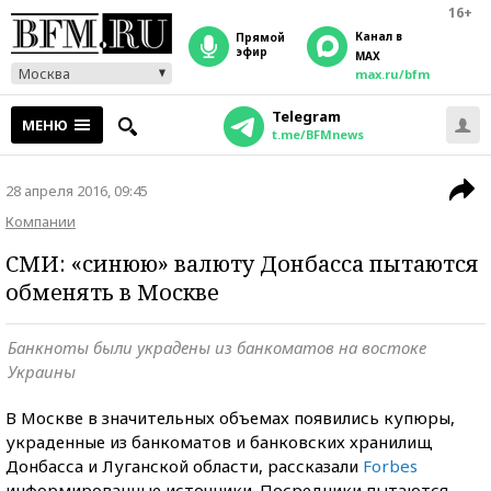
16+
Канал в
прямой
эфир
MAX
Москва
max.ru/bfm
Telegram
МЕНЮ
t.me/BFMnews
28 апреля 2016, 09:45
Компании
СМИ: «синюю» валюту Донбасса пытаются
обменять в Москве
Банкноты были украдены из банкоматов на востоке
Украины
В Москве в значительных объемах появились купюры,
украденные из банкоматов и банковских хранилищ
Донбасса и Луганской области, рассказали
Forbes
информированные источники. Посредники пытаются