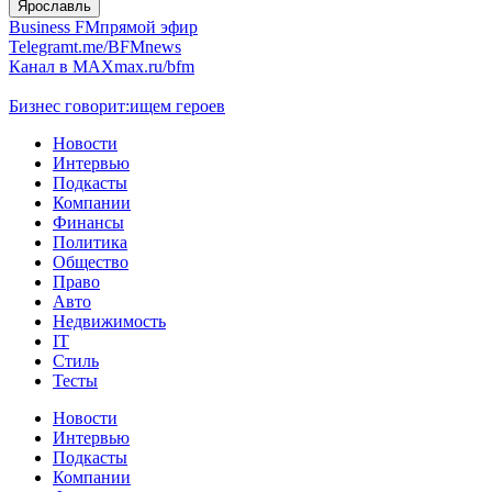
Ярославль
Business FM
прямой эфир
Telegram
t.me/BFMnews
Канал в MAX
max.ru/bfm
Бизнес говорит:
ищем героев
Новости
Интервью
Подкасты
Компании
Финансы
Политика
Общество
Право
Авто
Недвижимость
IT
Стиль
Тесты
Новости
Интервью
Подкасты
Компании