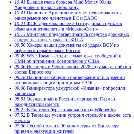
10:41
Бывшая глава брокера Mind Money Юлия
Хандошко признала свою вину
10:41
Пашинян: Армения понимает невозможность
одновременного членства в ЕС и ЕАЭС
10:21
ФСБ задержала более 20 сотрудников пунктов
обмена криптовалюты в «Москве-Сити»
10:13
Минтранс предлагает тратить средства дорожных
фондов на защиту трасс от БПЛА
09:56
Хакеры нашли документы об ударах ВСУ по
нефтяным терминалам в России
09:49
WSJ: Трамп «сходит с ума» из-за сообщений в
СМИ об истощении боеприпасов у США
09:36
Исландия и Черногория в 2028 году могут войти в
состав Евросоюза
09:18
Пашинян сообщил о приверженности Армении
основополагающим принципам ЕАЭС
09:06
Гендиректора удмуртской «Ижавиа» попросили
уволиться
08:51
Осужденный в России американец Гилман
находится при смерти
08:22
В Екатеринбурге атакован склад Wildberries
07:52
В Таиланде ученик устроил стрельбу в школе: есть
жертвы
07:00
Лесной пожар в 30 километрах от Ванкувера
привел к эвакуации жителей