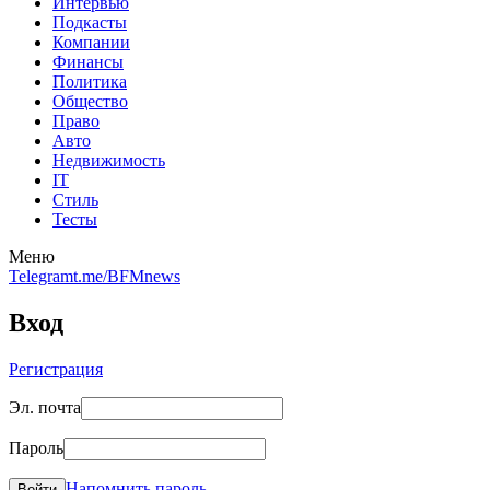
Интервью
Подкасты
Компании
Финансы
Политика
Общество
Право
Авто
Недвижимость
IT
Стиль
Тесты
Меню
Telegram
t.me/BFMnews
Вход
Регистрация
Эл. почта
Пароль
Напомнить пароль
Войти