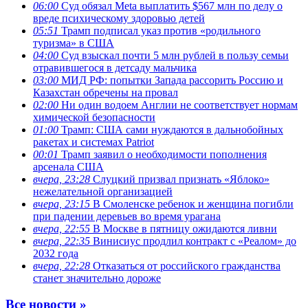
06:00
Суд обязал Meta выплатить $567 млн по делу о
вреде психическому здоровью детей
05:51
Трамп подписал указ против «родильного
туризма» в США
04:00
Суд взыскал почти 5 млн рублей в пользу семьи
отравившегося в детсаду мальчика
03:00
МИД РФ: попытки Запада рассорить Россию и
Казахстан обречены на провал
02:00
Ни один водоем Англии не соответствует нормам
химической безопасности
01:00
Трамп: США сами нуждаются в дальнобойных
ракетах и системах Patriot
00:01
Трамп заявил о необходимости пополнения
арсенала США
вчера, 23:28
Слуцкий призвал признать «Яблоко»
нежелательной организацией
вчера, 23:15
В Смоленске ребенок и женщина погибли
при падении деревьев во время урагана
вчера, 22:55
В Москве в пятницу ожидаются ливни
вчера, 22:35
Винисиус продлил контракт с «Реалом» до
2032 года
вчера, 22:28
Отказаться от российского гражданства
станет значительно дороже
Все новости »