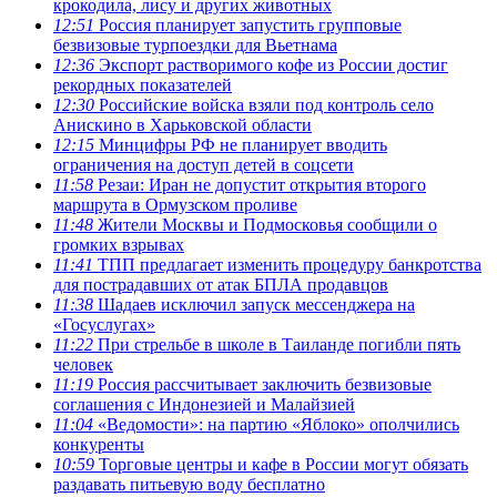
крокодила, лису и других животных
12:51
Россия планирует запустить групповые
безвизовые турпоездки для Вьетнама
12:36
Экспорт растворимого кофе из России достиг
рекордных показателей
12:30
Российские войска взяли под контроль село
Анискино в Харьковской области
12:15
Минцифры РФ не планирует вводить
ограничения на доступ детей в соцсети
11:58
Резаи: Иран не допустит открытия второго
маршрута в Ормузском проливе
11:48
Жители Москвы и Подмосковья сообщили о
громких взрывах
11:41
ТПП предлагает изменить процедуру банкротства
для пострадавших от атак БПЛА продавцов
11:38
Шадаев исключил запуск мессенджера на
«Госуслугах»
11:22
При стрельбе в школе в Таиланде погибли пять
человек
11:19
Россия рассчитывает заключить безвизовые
соглашения с Индонезией и Малайзией
11:04
«Ведомости»: на партию «Яблоко» ополчились
конкуренты
10:59
Торговые центры и кафе в России могут обязать
раздавать питьевую воду бесплатно