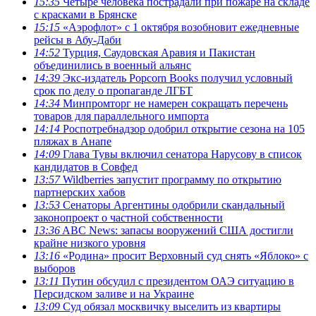
15:35
Четыре человека пострадали при пожаре на складе
с красками в Брянске
15:15
«Аэрофлот» с 1 октября возобновит ежедневные
рейсы в Абу-Даби
14:52
Турция, Саудовская Аравия и Пакистан
объединились в военный альянс
14:39
Экс-издатель Popcorn Books получил условный
срок по делу о пропаганде ЛГБТ
14:34
Минпромторг не намерен сокращать перечень
товаров для параллельного импорта
14:14
Роспотребнадзор одобрил открытие сезона на 105
пляжах в Анапе
14:09
Глава Тувы включил сенатора Нарусову в список
кандидатов в Совфед
13:57
Wildberries запустит программу по открытию
партнерских хабов
13:53
Сенаторы Аргентины одобрили скандальный
законопроект о частной собственности
13:36
ABC News: запасы вооружений США достигли
крайне низкого уровня
13:16
«Родина» просит Верховный суд снять «Яблоко» с
выборов
13:11
Путин обсудил с президентом ОАЭ ситуацию в
Персидском заливе и на Украине
13:09
Суд обязал москвичку выселить из квартиры