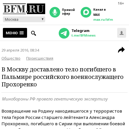
16+
Канал в
прямой
эфир
MAX
Москва
max.ru/bfm
Telegram
МЕНЮ
t.me/BFMnews
29 апреля 2016, 08:34
Общество
Происшествия
В Москву доставлено тело погибшего в
Пальмире российского военнослужащего
Прохоренко
Минобороны РФ провело генетическую экспертизу
Возвращение на Родину находившегося у террористов
тела Героя России старшего лейтенанта Александра
Прохоренко, погибшего в Сирии при выполнении боевой