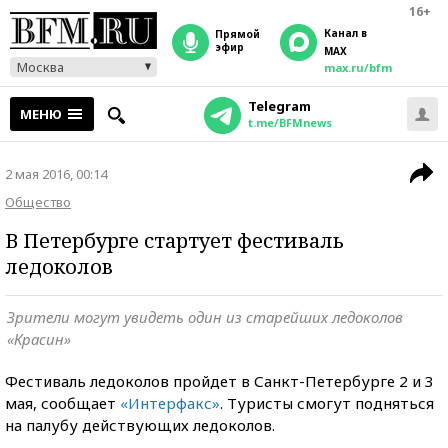
16+
Канал в
прямой
эфир
MAX
Москва
max.ru/bfm
Telegram
МЕНЮ
t.me/BFMnews
2 мая 2016, 00:14
Общество
В Петербурге стартует фестиваль
ледоколов
Зрители могут увидеть один из старейших ледоколов
«Красин»
Фестиваль ледоколов пройдет в Санкт-Петербурге 2 и 3
мая, сообщает
«Интерфакс»
. Туристы смогут подняться
на палубу действующих ледоколов.