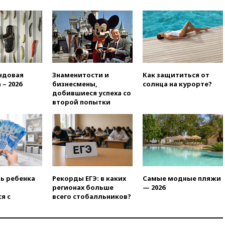
Малайзией
11:04
«Ведомости»: на партию
«Яблоко» ополчились
конкуренты
10:59
Торговые центры и кафе
в России могут обязать
раздавать питьевую воду
ндовая
Знаменитости и
Как защититься от
бесплатно
 – 2026
бизнесмены,
солнца на курорте?
добившиеся успеха со
10:41
Бывшая глава брокера
второй попытки
Mind Money Юлия Хандошко
признала свою вину
10:41
Пашинян: Армения
понимает невозможность
одновременного членства в
ЕС и ЕАЭС
10:21
ФСБ задержала более
ть ребенка
Рекорды ЕГЭ: в каких
Самые модные пляжи
20 сотрудников пунктов
регионах больше
— 2026
обмена криптовалюты в
я с
всего стобалльников?
«Москве-Сити»
10:13
Минтранс предлагает
тратить средства дорожных