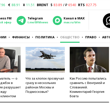
.96
€
88.91
¥
11.51
BRENT
$
83.89
/ ₽
6540
RTS
827.75
ness FM
Telegram
Канал в MAX
ой эфир
t.me/BFMnews
max.ru/bfm
НИИ
ФИНАНСЫ
ПОЛИТИКА
ОБЩЕСТВО
ПРАВО
АВТ
матель — о
Что за хлопок прозвучал
Как Россию попытались
рджбэк в
сразу в нескольких
сравнить с Венгрией и
ие разрушает
районах Москвы и
Словакией.
ежду
Подмосковья?
Комментарий Георгия
 клиентом
Бовта