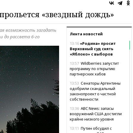
 прольется «звездный дождь»
ая возможность загадать
Лента новостей
и до рассвета 6-го
13:16
«Родина» просит
Верховный суд снять
«Яблоко» с выборов
13:57
Wildberries запустит
программу по открытию
партнерских хабов
13:53
Сенаторы Аргентины
одобрили скандальный
законопроект о частной
собственности
13:36
ABC News: запасы
вооружений США достигли
крайне низкого уровня
13:11
Путин обсудил с