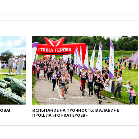
фондов на защиту трасс от
БПЛА
09:56
Хакеры нашли
документы об ударах ВСУ по
нефтяным терминалам в
России
09:49
WSJ: Трамп «сходит с
ума» из-за сообщений в СМИ
об истощении боеприпасов у
США
09:36
Исландия и Черногория
в 2028 году могут войти в
состав Евросоюза
09:18
Пашинян сообщил о
приверженности Армении
основополагающим
принципам ЕАЭС
ЛОВА!
ИСПЫТАНИЕ НА ПРОЧНОСТЬ: В АЛАБИНЕ
ПРОШЛА «ГОНКА ГЕРОЕВ»
09:06
Гендиректора
удмуртской «Ижавиа»
попросили уволиться