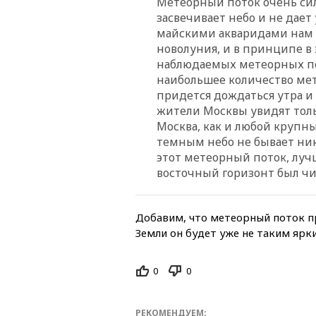
Метеорный поток очень силь
засвечивает небо и не дает
майскими акваридами нам п
новолуния, и в принципе в 
наблюдаемых метеорных по
наибольшее количество мет
придется дождаться утра и 
жители Москвы увидят толь
Москва, как и любой крупны
темным небо не бывает ник
этот метеорный поток, лучш
восточный горизонт был чи
Добавим, что метеорный поток пр
Земли он будет уже не таким ярк
0
0
РЕКОМЕНДУЕМ: