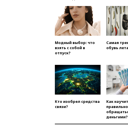
Модный выбор: что
Самая тре
взять с собой в
обувь лета
отпуск?
Кто изобрел средства
Как научи
связи?
правильно
обращатьс
деньгами?