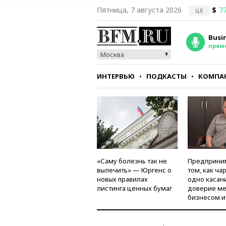
Пятница, 7 августа 2026
$
77
ЦБ
Busi
прям
Москва
ИНТЕРВЬЮ
ПОДКАСТЫ
КОМПА
СТИЛЬ
ТЕСТЫ
«Саму болезнь так не
Предприни
вылечить» — Юргенс о
том, как ча
новых правилах
одно касан
листинга ценных бумаг
доверие м
бизнесом и