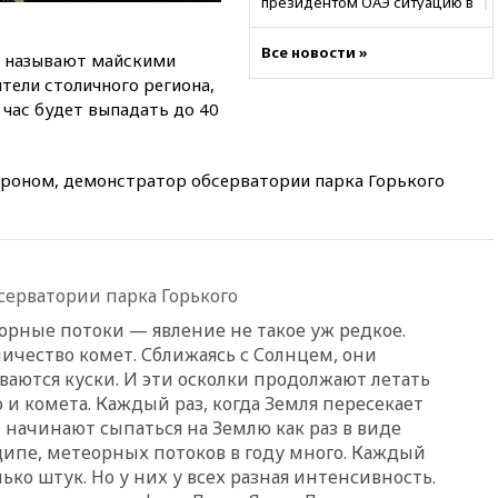
президентом ОАЭ ситуацию в
Персидском заливе и на
Украине
Все новости »
е называют майскими
13:09
Суд обязал москвичку
тели столичного региона,
выселить из квартиры
час будет выпадать до 40
крокодила, лису и других
животных
12:51
Россия планирует
строном, демонстратор обсерватории парка Горького
запустить групповые
безвизовые турпоездки для
Вьетнама
12:36
Экспорт растворимого
кофе из России достиг
серватории парка Горького
рекордных показателей
орные потоки — явление не такое уж редкое.
12:30
Российские войска
ичество комет. Сближаясь с Солнцем, они
взяли под контроль село
ваются куски. И эти осколки продолжают летать
Анискино в Харьковской
области
о и комета. Каждый раз, когда Земля пересекает
 начинают сыпаться на Землю как раз в виде
12:15
Минцифры РФ не
ципе, метеорных потоков в году много. Каждый
планирует вводить
ько штук. Но у них у всех разная интенсивность.
ограничения на доступ детей
в соцсети