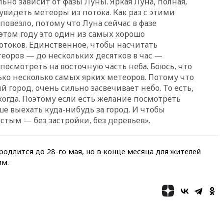
но зависит от фазы Луны. Яркая Луна, полная,
 увидеть метеоры из потока. Как раз с этими
11:58
Резаи: Иран не допустит
овезло, потому что Луна сейчас в фазе
открытия второго маршрута в
Ормузском проливе
этом году это один из самых хорошо
токов. Единственное, чтобы насчитать
11:48
Жители Москвы и
еоров — до нескольких десятков в час —
Подмосковья сообщили о
громких взрывах
посмотреть на восточную часть неба. Боюсь, что
ко несколько самых ярких метеоров. Потому что
11:41
ТПП предлагает
й город, очень сильно засвечивает небо. То есть,
изменить процедуру
банкротства для
огда. Поэтому если есть желание посмотреть
пострадавших от атак БПЛА
е выехать куда-нибудь за город. И чтобы
продавцов
стым — без застройки, без деревьев».
11:38
Шадаев исключил
запуск мессенджера на
«Госуслугах»
одлится до 28-го мая, но в конце месяца для жителей
им.
11:22
При стрельбе в школе в
Таиланде погибли пять
человек
11:19
Россия рассчитывает
заключить безвизовые
соглашения с Индонезией и