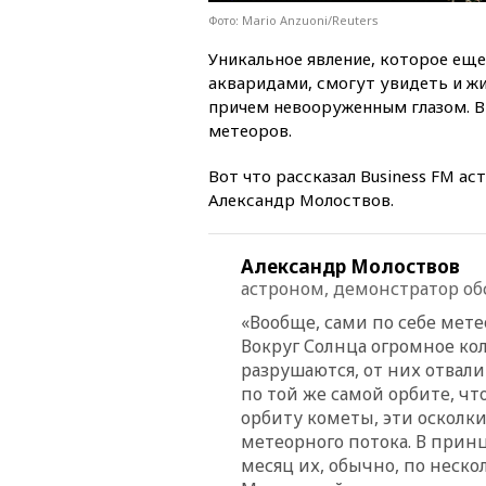
Фото: Mario Anzuoni/Reuters
Уникальное явление, которое ещ
акваридами, смогут увидеть и жи
причем невооруженным глазом. В 
метеоров.
Вот что рассказал Business FM а
Александр Молоствов.
Александр Молоствов
астроном, демонстратор об
«Вообще, сами по себе мете
Вокруг Солнца огромное кол
разрушаются, от них отвали
по той же самой орбите, чт
орбиту кометы, эти осколки
метеорного потока. В прин
месяц их, обычно, по нескол