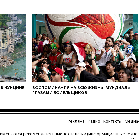
мальчика
03:00
МИД РФ: попытки Запада
рассорить Россию и Казахстан
обречены на провал
02:00
Ни один водоем Англии
не соответствует нормам
химической безопасности
01:00
Трамп: США сами
нуждаются в дальнобойных
ракетах и системах Patriot
00:01
Трамп заявил о
необходимости пополнения
арсенала США
В ЧУНЦИНЕ
ВОСПОМИНАНИЯ НА ВСЮ ЖИЗНЬ. МУНДИАЛЬ
ГЛАЗАМИ БОЛЕЛЬЩИКОВ
вчера, 23:28
Слуцкий призвал
признать «Яблоко»
нежелательной организацией
вчера, 23:15
В Смоленске
Реклама
Радио
Контакты
Медиа-
ребенок и женщина погибли
при падении деревьев во
время урагана
рименяются рекомендательные технологии (информационные техно