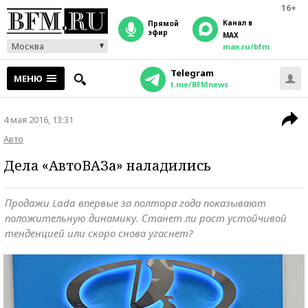
16+
Канал в
прямой
эфир
MAX
Москва
max.ru/bfm
Telegram
МЕНЮ
t.me/BFMnews
4 мая 2016, 13:31
Авто
Дела «АвтоВАЗа» наладились
Продажи Lada впервые за полтора года показывают
положительную динамику. Станет ли рост устойчивой
тенденцией или скоро снова угаснет?