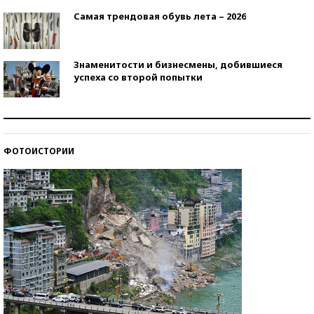
Самая трендовая обувь лета – 2026
Знаменитости и бизнесмены, добившиеся
успеха со второй попытки
Как защититься от солнца на курорте?
ФОТОИСТОРИИ
Кто изобрел средства связи?