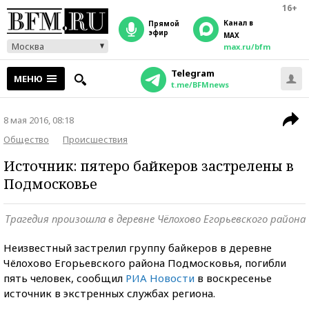
16+
Канал в
прямой
эфир
MAX
Москва
max.ru/bfm
Telegram
МЕНЮ
t.me/BFMnews
8 мая 2016, 08:18
Общество
Происшествия
Источник: пятеро байкеров застрелены в
Подмосковье
Трагедия произошла в деревне Чёлохово Егорьевского района
Неизвестный застрелил группу байкеров в деревне
Чёлохово Егорьевского района Подмосковья, погибли
пять человек, сообщил
РИА Новости
в воскресенье
источник в экстренных службах региона.