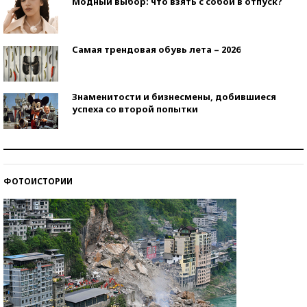
Модный выбор: что взять с собой в отпуск?
Самая трендовая обувь лета – 2026
Знаменитости и бизнесмены, добившиеся
успеха со второй попытки
Как защититься от солнца на курорте?
ФОТОИСТОРИИ
Кто изобрел средства связи?