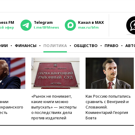
ness FM
Telegram
Канал в MAX
ой эфир
t.me/BFMnews
max.ru/bfm
НИИ
ФИНАНСЫ
ПОЛИТИКА
ОБЩЕСТВО
ПРАВО
АВТ
«Рынок не понимает,
Как Россию попытались
ании
какие книги можно
сравнить с Венгрией и
украинского
выпускать» — эксперты
Словакией.
есть
о последствиях дела
Комментарий Георгия
против издателей
Бовта