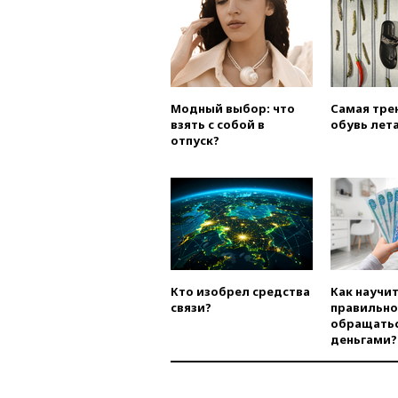
Модный выбор: что
Самая тре
взять с собой в
обувь лета
отпуск?
Кто изобрел средства
Как научи
связи?
правильно
обращатьс
деньгами?