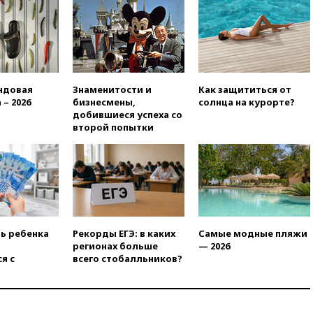
нежелательной организацией
вчера, 23:15
В Смоленске
ребенок и женщина погибли
при падении деревьев во
время урагана
вчера, 22:55
В Москве в
ндовая
Знаменитости и
Как защититься от
пятницу ожидаются ливни
 – 2026
бизнесмены,
солнца на курорте?
добившиеся успеха со
вчера, 22:35
Винисиус
второй попытки
продлил контракт с «Реалом»
до 2032 года
вчера, 22:28
Отказаться от
российского гражданства
станет значительно дороже
вчера, 22:20
Путин назвал 76-ю
гвардейскую десантно-
ть ребенка
Рекорды ЕГЭ: в каких
Самые модные пляжи
штурмовую дивизию
регионах больше
— 2026
легендарной
я с
всего стобалльников?
вчера, 22:15
Путин заслушал
доклад о ситуации на
добропольском направлении