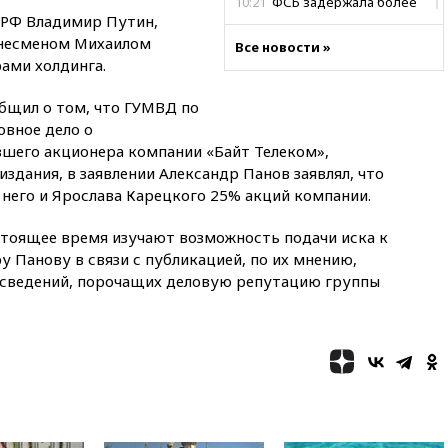
10:21
ФСБ задержала более
т РФ Владимир Путин,
20 сотрудников пунктов
обмена криптовалюты в
изнесменом Михаилом
Все новости »
«Москве-Сити»
ами холдинга.
10:13
Минтранс предлагает
тратить средства дорожных
общил о том, что ГУМВД по
фондов на защиту трасс от
овное дело о
БПЛА
шего акционера компании «Байт Телеком»,
здания, в заявлении Александр Панов заявлял, что
09:56
Хакеры нашли
документы об ударах ВСУ по
него и Ярослава Карецкого 25% акций компании.
нефтяным терминалам в
России
тоящее время изучают возможность подачи иска к
09:49
WSJ: Трамп «сходит с
у Панову в связи с публикацией, по их мнению,
ума» из-за сообщений в СМИ
 сведений, порочащих деловую репутацию группы
об истощении боеприпасов у
США
09:36
Исландия и Черногория
в 2028 году могут войти в
состав Евросоюза
09:18
Пашинян сообщил о
приверженности Армении
основополагающим