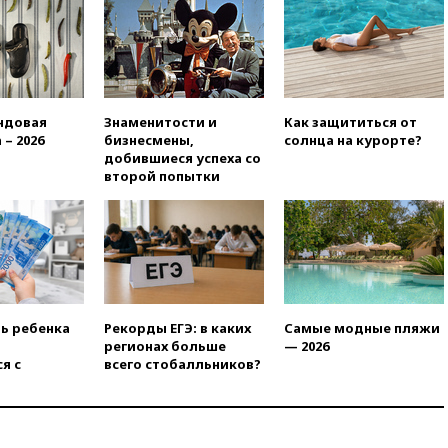
принципам ЕАЭС
09:06
Гендиректора
удмуртской «Ижавиа»
попросили уволиться
08:51
Осужденный в России
ндовая
Знаменитости и
Как защититься от
американец Гилман
 – 2026
бизнесмены,
солнца на курорте?
находится при смерти
добившиеся успеха со
второй попытки
08:22
В Екатеринбурге
атакован склад Wildberries
07:52
В Таиланде ученик
устроил стрельбу в школе:
есть жертвы
07:00
Лесной пожар в 30
километрах от Ванкувера
ть ребенка
Рекорды ЕГЭ: в каких
Самые модные пляжи
привел к эвакуации жителей
регионах больше
— 2026
06:00
Суд обязал Meta
я с
всего стобалльников?
выплатить $567 млн по делу о
вреде психическому
здоровью детей
05:51
Трамп подписал указ