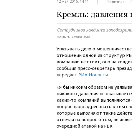
12 мая 2016, 14:11
Политика
Кремль: давления 
Сотрудников холдинга заподозрил
«Байт Телеком»
Увязывать дело о мошенничестве
отношении одной из структур РБК
компанию не стоит, оно на холдин
сообщил пресс-секретарь прези
передает
РИА Новости
.
«Я бы никоим образом не увязыва
никакого давления не оказывается
каких-то компаний выполняются 
вопрос надо адресовать к тем с
которые выполняют такие действ
отвечая на вопрос о том, не явля
очередной атакой на РБК.