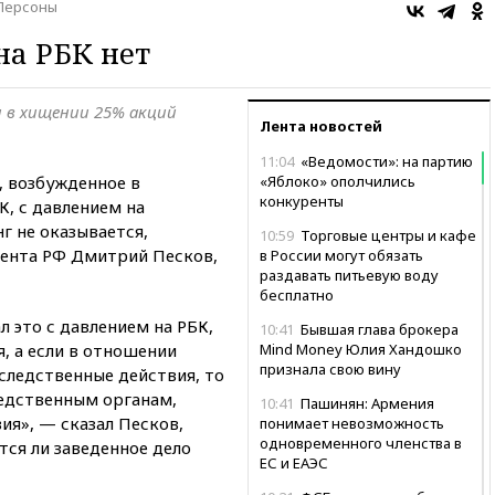
Персоны
на РБК нет
и в хищении 25% акций
Лента новостей
11:04
«Ведомости»: на партию
, возбужденное в
«Яблоко» ополчились
конкуренты
, с давлением на
г не оказывается,
10:59
Торговые центры и кафе
дента РФ Дмитрий Песков,
в России могут обязать
раздавать питьевую воду
бесплатно
л это с давлением на РБК,
10:41
Бывшая глава брокера
, а если в отношении
Mind Money Юлия Хандошко
признала свою вину
следственные действия, то
ледственным органам,
10:41
Пашинян: Армения
ия», — сказал Песков,
понимает невозможность
одновременного членства в
ется ли заведенное дело
ЕС и ЕАЭС