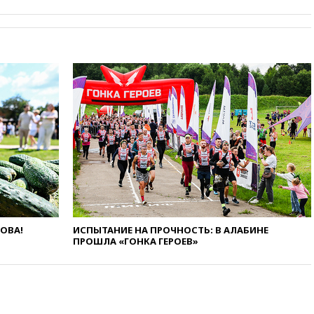
против «родильного туризма»
в США
04:00
Суд взыскал почти 5 млн
рублей в пользу семьи
отравившегося в детсаду
мальчика
03:00
МИД РФ: попытки Запада
рассорить Россию и Казахстан
обречены на провал
02:00
Ни один водоем Англии
не соответствует нормам
химической безопасности
01:00
Трамп: США сами
нуждаются в дальнобойных
ракетах и системах Patriot
ЛОВА!
ИСПЫТАНИЕ НА ПРОЧНОСТЬ: В АЛАБИНЕ
ПРОШЛА «ГОНКА ГЕРОЕВ»
00:01
Трамп заявил о
необходимости пополнения
арсенала США
вчера, 23:28
Слуцкий призвал
признать «Яблоко»