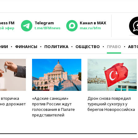
ness FM
Telegram
Канал в MAX
ой эфир
t.me/BFMnews
max.ru/bfm
НИИ
ФИНАНСЫ
ПОЛИТИКА
ОБЩЕСТВО
ПРАВО
АВТ
 вторичка
«Адские санкции»
Дрон снова повредил
но дорожает
против России ждут
турецкий сухогруз у
голосования в Палате
берегов Новороссийска
представителей