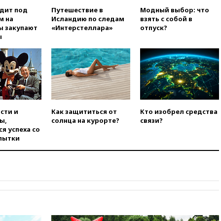
07:30
Нигерия стала
крупнейшим поставщиком
одит под
Путешествие в
Модный выбор: что
авиатоплива в Европу
м на
Исландию по следам
взять с собой в
ы закупают
«Интерстеллара»
отпуск?
06:30
США и Колумбия
ы
обсуждают координацию
усилий против наркотрафика
05:30
ВМС Испании усилили
присутствие в Сеуте на фоне
миграционного кризиса
03:30
В Минстрое сравнили
качество жилья в Нью-Йорке и
сти и
Как защититься от
Кто изобрел средства
России
ы,
солнца на курорте?
связи?
я успеха со
02:30
Трамп попросил
пытки
отпустить его с круглого стола
в Госдепе, чтобы «вести
войну»
01:35
Мигрант погиб при
попытке попасть из Марокко в
Сеуту на параплане
00:30
FT: ЕС не готов принять в
блок Украину из-за уровня