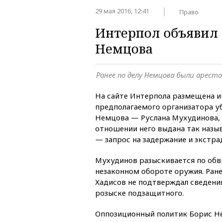
29 мая 2016, 12:41
Право
Интерпол объявил 
Немцова
Ранее по делу Немцова были аресто
На сайте Интерпола размещена 
предполагаемого организатора у
Немцова — Руслана Мухудинова,
отношении него выдана так назы
— запрос на задержание и экстра
Мухудинов разыскивается по обв
незаконном обороте оружия. Ране
Хадисов не подтверждал сведен
розыске подзащитного.
Оппозиционный политик Борис Не