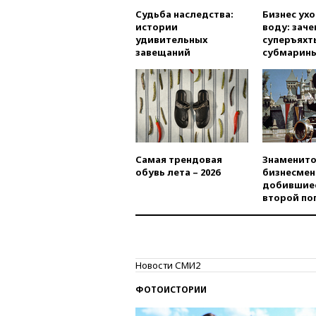
Судьба наследства:
Бизнес ух
истории
воду: заче
удивительных
суперъяхт
завещаний
субмарин
Самая трендовая
Знаменито
обувь лета – 2026
бизнесмен
добившиес
второй по
Новости СМИ2
ФОТОИСТОРИИ