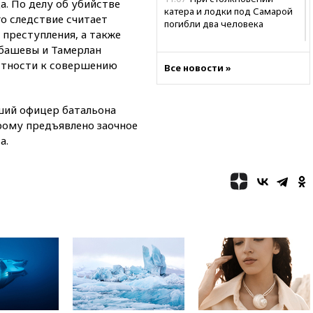
. По делу об убийстве
катера и лодки под Самарой
о следствие считает
погибли два человека
преступления, а также
10:27
Движение по трассе
убашевы и Тамерлан
«Новороссия» восстановлено
стности к совершению
Все новости »
09:55
Силы ПВО перехватили
за утро 85 БПЛА над
территорией РФ
ший офицер батальона
рому предъявлено заочное
09:25
Ильский НПЗ на Кубани
загорелся после падения
а.
обломков дрона
08:57
Собянин сообщил о
девяти БПЛА, сбитых на
подлете к Москве
08:42
Силы ПВО сбили почти
400 БПЛА над российскими
регионами
08:16
Лукашенко призвал
белорусов покупать избы в
селах