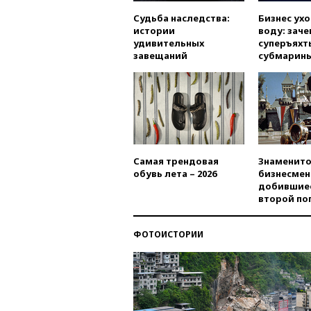
Судьба наследства:
Бизнес ух
истории
воду: заче
удивительных
суперъяхт
завещаний
субмарин
Самая трендовая
Знаменито
обувь лета – 2026
бизнесмен
добившиес
второй по
ФОТОИСТОРИИ