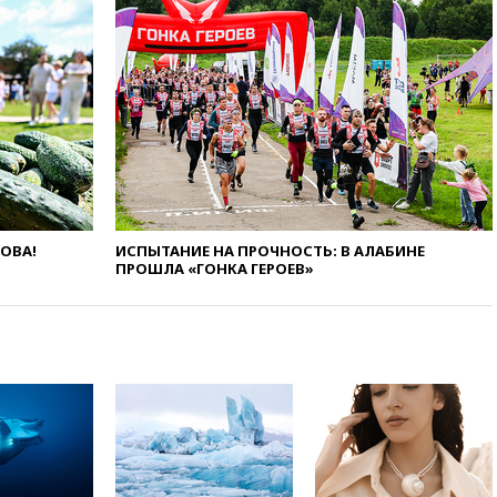
коррупции
вчера, 23:35
Лукашенко
объяснил экономическую
выгоду безвизового режима с
ЕС
вчера, 22:59
На башню
ресторана «Армения» в
Москве вернут утраченную
скульптуру балерины
вчера, 22:45
Литовец
ЛОВА!
ИСПЫТАНИЕ НА ПРОЧНОСТЬ: В АЛАБИНЕ
протаранил погранпункт при
ПРОШЛА «ГОНКА ГЕРОЕВ»
попытке попасть в Россию
вчера, 22:28
Бессент
анонсировал скорое
соглашение о прекращении
огня США и Ирана
вчера, 22:15
Три человека
получили ножевые ранения
при нападении в Чехии
вчера, 22:00
Путин поручил
выделить средства на новые