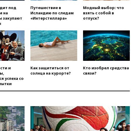
РЛС для Белгородской
одит под
Путешествие в
Модный выбор: что
области
м на
Исландию по следам
взять с собой в
ы закупают
«Интерстеллара»
отпуск?
вчера, 21:56
The Atlantic: Маск
ы
отказал Украине в
использовании Starlink для
атак вглубь РФ
вчера, 21:35
После пожара на
складе в Брянске возбудили
уголовное дело
вчера, 21:26
Лидеры сборной
сти и
Как защититься от
Кто изобрел средства
РФ по гимнастике получили
ы,
солнца на курорте?
связи?
официальный отказ в визах от
я успеха со
Хорватии
пытки
вчера, 21:15
Пентагон
опубликовал 16 новых видео с
НЛО
вчера, 21:00
На границе
Украины с Польшей скопилось
свыше 6,5 тысячи грузовиков
вчера, 20:53
Швыдкой: