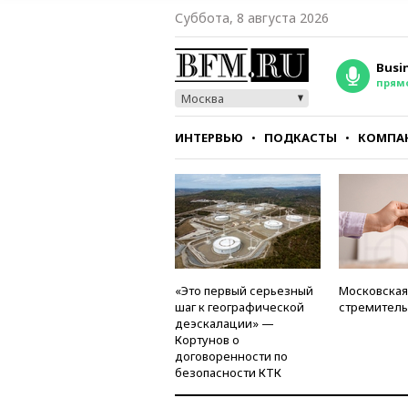
Суббота, 8 августа 2026
Busi
прям
Москва
ИНТЕРВЬЮ
ПОДКАСТЫ
КОМПА
СТИЛЬ
ТЕСТЫ
«Это первый серьезный
Московская
шаг к географической
стремитель
деэскалации» —
Кортунов о
договоренности по
безопасности КТК