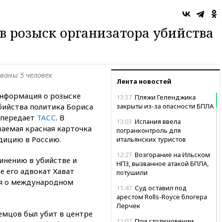
в розыск организатора убийства
ваны 5 человек
Лента новостей
информация о розыске
13:37
Пляжи Геленджика
бийства политика Бориса
закрыты из-за опасности БПЛА
 передает
ТАСС
. В
13:03
Испания ввела
ваемая красная карточка
погранконтроль для
дицию в Россию.
итальянских туристов
12:27
Возгорание на Ильском
инению в убийстве и
НПЗ, вызванное атакой БПЛА,
е его адвокат Хават
потушили
ия о международном
11:47
Суд оставил под
арестом Rolls-Royce блогера
Лерчек
мцов был убит в центре
11:07
При столкновении