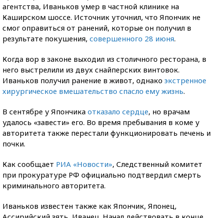
агентства, Иваньков умер в частной клинике на
Каширском шоссе. Источник уточнил, что Япончик не
смог оправиться от ранений, которые он получил в
результате покушения,
совершенного 28 июня
.
Когда вор в законе выходил из столичного ресторана, в
него выстрелили из двух снайперских винтовок.
Иваньков получил ранение в живот, однако
экстренное
хирургическое вмешательство спасло ему жизнь
.
В сентябре у Япончика
отказало сердце
, но врачам
удалось «завести» его. Во время пребывания в коме у
авторитета также перестали функционировать печень и
почки.
Как сообщает
РИА «Новости»
, Следственный комитет
при прокуратуре РФ официально подтвердил смерть
криминального авторитета.
Иваньков известен также как Япончик, Японец,
Ассирийский зять, Иванец. Начал действовать в конце