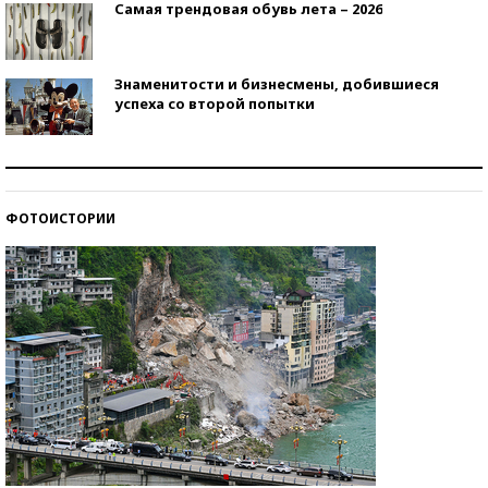
Самая трендовая обувь лета – 2026
Знаменитости и бизнесмены, добившиеся
успеха со второй попытки
Как защититься от солнца на курорте?
ФОТОИСТОРИИ
Кто изобрел средства связи?