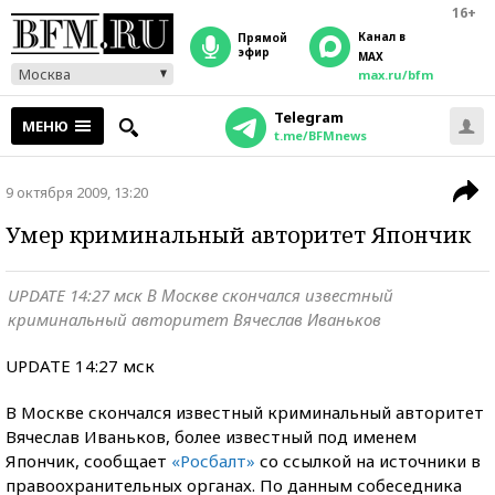
16+
Канал в
прямой
эфир
MAX
Москва
max.ru/bfm
Telegram
МЕНЮ
t.me/BFMnews
9 октября 2009, 13:20
Умер криминальный авторитет Япончик
UPDATE 14:27 мск В Москве скончался известный
криминальный авторитет Вячеслав Иваньков
UPDATE 14:27 мск
В Москве скончался известный криминальный авторитет
Вячеслав Иваньков, более известный под именем
Япончик, сообщает
«Росбалт»
со ссылкой на источники в
правоохранительных органах. По данным собеседника