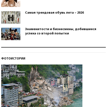
Самая трендовая обувь лета – 2026
Знаменитости и бизнесмены, добившиеся
успеха со второй попытки
Как защититься от солнца на курорте?
ФОТОИСТОРИИ
Кто изобрел средства связи?