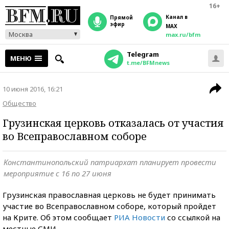
16+
Канал в
прямой
эфир
MAX
Москва
max.ru/bfm
Telegram
МЕНЮ
t.me/BFMnews
10 июня 2016, 16:21
Общество
Грузинская церковь отказалась от участия
во Всеправославном соборе
Константинопольский патриархат планирует провести
мероприятие с 16 по 27 июня
Грузинская православная церковь не будет принимать
участие во Всеправославном соборе, который пройдет
на Крите. Об этом сообщает
РИА Новости
со ссылкой на
местные СМИ.