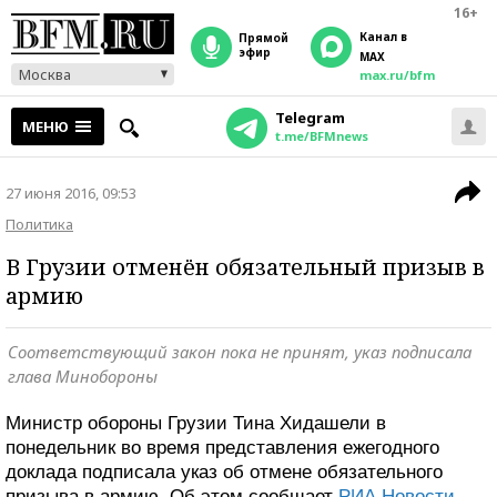
16+
Канал в
прямой
эфир
MAX
Москва
max.ru/bfm
Telegram
МЕНЮ
t.me/BFMnews
27 июня 2016, 09:53
Политика
В Грузии отменён обязательный призыв в
армию
Соответствующий закон пока не принят, указ подписала
глава Минобороны
Министр обороны Грузии Тина Хидашели в
понедельник во время представления ежегодного
доклада подписала указ об отмене обязательного
призыва в армию. Об этом сообщает
РИА Новости
.