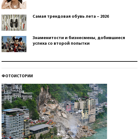
Самая трендовая обувь лета – 2026
Знаменитости и бизнесмены, добившиеся
успеха со второй попытки
Как защититься от солнца на курорте?
ФОТОИСТОРИИ
Кто изобрел средства связи?