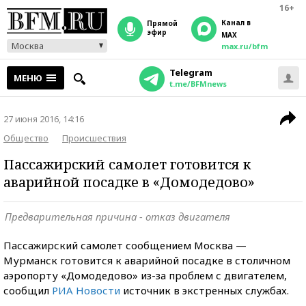
16+
Канал в
прямой
эфир
MAX
Москва
max.ru/bfm
Telegram
МЕНЮ
t.me/BFMnews
27 июня 2016, 14:16
Общество
Происшествия
Пассажирский самолет готовится к
аварийной посадке в «Домодедово»
Предварительная причина - отказ двигателя
Пассажирский самолет сообщением Москва —
Мурманск готовится к аварийной посадке в столичном
аэропорту «Домодедово» из-за проблем с двигателем,
сообщил
РИА Новости
источник в экстренных службах.