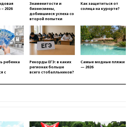
вчера, 21:58
Генпрокуратура
ндовая
Знаменитости и
Как защититься от
признала нежелательным в
 – 2026
бизнесмены,
солнца на курорте?
РФ американский Human
добившиеся успеха со
Rights Foundation
второй попытки
вчера, 21:35
«Аэрофлот»
отменяет часть рейсов в Сочи
и Геленджик
вчера, 21:25
Руслан Терновой
выиграл золото чемпионата
Европы в прыжках с 10-
метровой вышки
ть ребенка
Рекорды ЕГЭ: в каких
Самые модные пляжи
регионах больше
— 2026
вчера, 21:10
РФ не получала
я с
всего стобалльников?
обращений о прекращении
концессии строительства ж/д
в Армении
вчера, 21:00
В России вновь
обсуждают эксперимент по
онлайн-продаже алкоголя
вчера, 20:45
Матвиенко:
россиянам могут
рекомендовать не посещать
Армению