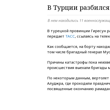
В Турции разбился
В нем находились 11 военнослужа
В турецкой провинции Гиресун р
передает
ТАСС
, ссылаясь на теле
Как сообщается, на борту находи
том числе бригадный генерал Му
Причины катастрофы пока неизве
происшествия выехали бригады м
По некоторым данным, вертолет 
Алуджра, где проходили праздни
посвященные окончанию рамадан