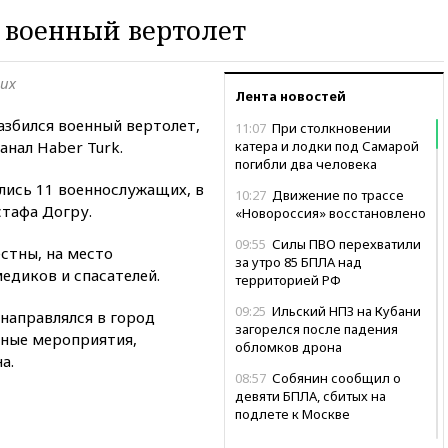
 военный вертолет
щих
Лента новостей
азбился военный вертолет,
11:07
При столкновении
канал Haber Turk.
катера и лодки под Самарой
погибли два человека
лись 11 военнослужащих, в
10:27
Движение по трассе
стафа Догру.
«Новороссия» восстановлено
09:55
Силы ПВО перехватили
стны, на место
за утро 85 БПЛА над
едиков и спасателей.
территорией РФ
09:25
Ильский НПЗ на Кубани
направлялся в город
загорелся после падения
чные мероприятия,
обломков дрона
а.
08:57
Собянин сообщил о
девяти БПЛА, сбитых на
подлете к Москве
08:42
Силы ПВО сбили почти