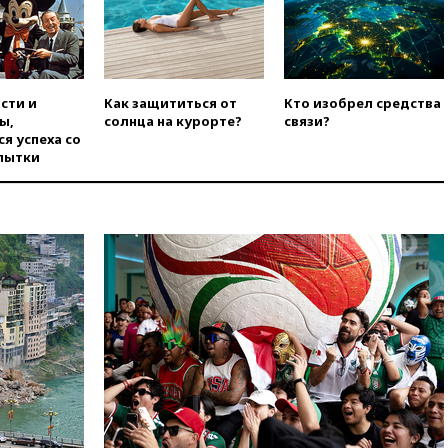
опубликовал 16 новых видео с
НЛО
вчера, 21:00
На границе
Украины с Польшей скопилось
свыше 6,5 тысячи грузовиков
сти и
Как защититься от
Кто изобрел средства
вчера, 20:53
Швыдкой:
ы,
солнца на курорте?
связи?
«Интервидение» точно
я успеха со
пройдет в 2026 году
пытки
вчера, 20:45
ПВО за день
сбила еще 75 украинских
беспилотников над Россией
вчера, 20:35
Велосипедист
погиб при атаке FPV-дрона в
Белгородской области
вчера, 20:30
Лидию Невзорову
заочно арестовали по делу о
финансировании
экстремизма
вчера, 20:20
Суд США
постановил остановить
строительство бального зала в