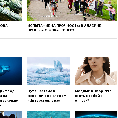
огня США и Ирана
вчера, 22:15
Три человека
получили ножевые ранения
при нападении в Чехии
ЛОВА!
ИСПЫТАНИЕ НА ПРОЧНОСТЬ: В АЛАБИНЕ
вчера, 22:00
Путин поручил
ПРОШЛА «ГОНКА ГЕРОЕВ»
выделить средства на новые
РЛС для Белгородской
области
вчера, 21:56
The Atlantic: Маск
отказал Украине в
использовании Starlink для
атак вглубь РФ
вчера, 21:35
После пожара на
складе в Брянске возбудили
уголовное дело
одит под
Путешествие в
Модный выбор: что
вчера, 21:26
Лидеры сборной
м на
Исландию по следам
взять с собой в
РФ по гимнастике получили
ы закупают
«Интерстеллара»
отпуск?
официальный отказ в визах от
ы
Хорватии
вчера, 21:15
Пентагон