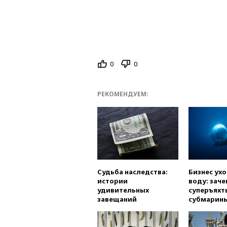
0
0
РЕКОМЕНДУЕМ:
Судьба наследства:
Бизнес ух
истории
воду: заче
удивительных
суперъяхт
завещаний
субмарин