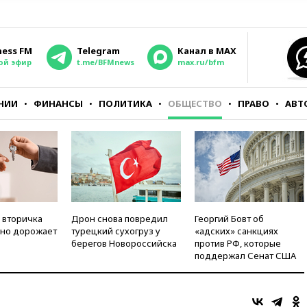
ness FM
Telegram
Канал в MAX
ой эфир
t.me/BFMnews
max.ru/bfm
НИИ
ФИНАНСЫ
ПОЛИТИКА
ОБЩЕСТВО
ПРАВО
АВТ
 вторичка
Дрон снова повредил
Георгий Бовт об
но дорожает
турецкий сухогруз у
«адских» санкциях
берегов Новороссийска
против РФ, которые
поддержал Сенат США