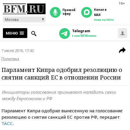
16+
Канал в
прямой
эфир
MAX
Москва
max.ru/bfm
Telegram
МЕНЮ
t.me/BFMnews
7 июля 2016, 17:42
Политика
Парламент Кипра одобрил резолюцию о
снятии санкций ЕС в отношении России
Инициаторы голосования призывают наладить связи
между Евросоюзом и РФ
Парламент Кипра одобрил вынесенную на голосование
резолюцию о снятии санкций ЕС против РФ, передает
ТАСС
.