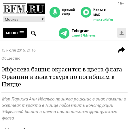
16+
Канал в
прямой
эфир
MAX
Москва
max.ru/bfm
Telegram
МЕНЮ
t.me/BFMnews
15 июля 2016, 21:16
Общество
Эйфелева башня окрасится в цвета флага
Франции в знак траура по погибшим в
Ницце
Мэр Парижа Анн Идальго приняла решение в знак памяти о
жертвах теракта в Ницце подсветить конструкции
Эйфелевой башни в цвета национального французского
флага