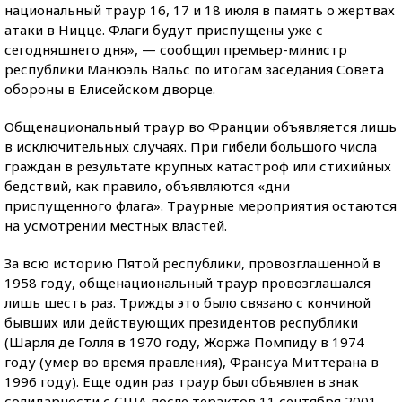
национальный траур 16, 17 и 18 июля в память о жертвах
атаки в Ницце. Флаги будут приспущены уже с
сегодняшнего дня», — сообщил премьер-министр
республики Манюэль Вальс по итогам заседания Совета
обороны в Елисейском дворце.
Общенациональный траур во Франции объявляется лишь
в исключительных случаях. При гибели большого числа
граждан в результате крупных катастроф или стихийных
бедствий, как правило, объявляются «дни
приспущенного флага». Траурные мероприятия остаются
на усмотрении местных властей.
За всю историю Пятой республики, провозглашенной в
1958 году, общенациональный траур провозглашался
лишь шесть раз. Трижды это было связано с кончиной
бывших или действующих президентов республики
(Шарля де Голля в 1970 году, Жоржа Помпиду в 1974
году (умер во время правления), Франсуа Миттерана в
1996 году). Еще один раз траур был объявлен в знак
солидарности с США после терактов 11 сентября 2001