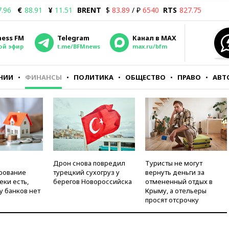
7.96
€
88.91
¥
11.51
BRENT
$
83.89
/ ₽
6540
RTS
827.75
ness FM
Telegram
Канал в MAX
ой эфир
t.me/BFMnews
max.ru/bfm
НИИ
ФИНАНСЫ
ПОЛИТИКА
ОБЩЕСТВО
ПРАВО
АВТ
Дрон снова повредил
Туристы не могут
рование
турецкий сухогруз у
вернуть деньги за
еки есть,
берегов Новороссийска
отмененный отдых в
у банков нет
Крыму, а отельеры
просят отсрочку