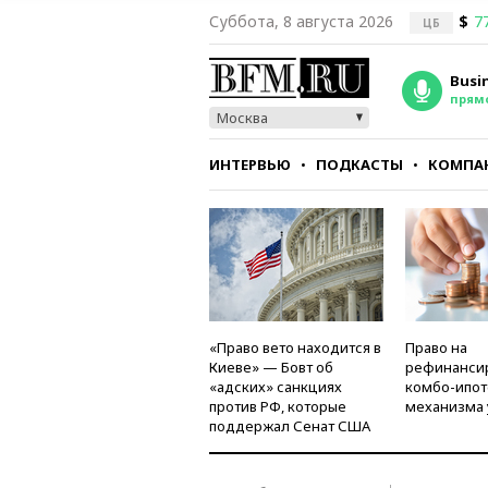
Суббота, 8 августа 2026
$
7
ЦБ
Busi
прям
Москва
ИНТЕРВЬЮ
ПОДКАСТЫ
КОМПА
СТИЛЬ
ТЕСТЫ
«Право вето находится в
Право на
Киеве» — Бовт об
рефинанси
«адских» санкциях
комбо-ипот
против РФ, которые
механизма 
поддержал Сенат США