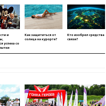
области
вчера, 21:56
The Atlantic: Маск
отказал Украине в
использовании Starlink для
атак вглубь РФ
вчера, 21:35
После пожара на
складе в Брянске возбудили
сти и
Как защититься от
Кто изобрел средства
уголовное дело
ы,
солнца на курорте?
связи?
я успеха со
вчера, 21:26
Лидеры сборной
пытки
РФ по гимнастике получили
официальный отказ в визах от
Хорватии
вчера, 21:15
Пентагон
опубликовал 16 новых видео с
НЛО
вчера, 21:00
На границе
Украины с Польшей скопилось
свыше 6,5 тысячи грузовиков
вчера, 20:53
Швыдкой:
«Интервидение» точно