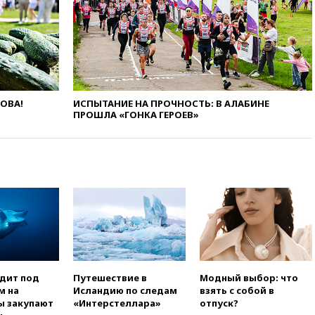
пройдет в 2026 году
вчера, 20:45
ПВО за день
сбила еще 75 украинских
беспилотников над Россией
вчера, 20:35
Велосипедист
погиб при атаке FPV-дрона в
Белгородской области
ЛОВА!
ИСПЫТАНИЕ НА ПРОЧНОСТЬ: В АЛАБИНЕ
ПРОШЛА «ГОНКА ГЕРОЕВ»
вчера, 20:30
Лидию Невзорову
заочно арестовали по делу о
финансировании
экстремизма
вчера, 20:20
Суд США
постановил остановить
строительство бального зала в
Белом доме
вчера, 20:15
Сенат США
одобрил ужесточение
санкций против России и
Ирана
одит под
Путешествие в
Модный выбор: что
м на
Исландию по следам
взять с собой в
вчера, 20:00
СК возбудил дело
ы закупают
«Интерстеллара»
отпуск?
против журналистки Катерины