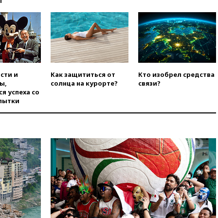
ы
Гордеевой о фейках о ВС
России
вчера, 19:45
ISU предоставил
нейтральный статус
фигуристкам Валиевой и
Трусовой
вчера, 19:35
Зеленский
сти и
Как защититься от
Кто изобрел средства
впервые совершил
ы,
солнца на курорте?
связи?
официальный визит в Сербию
я успеха со
пытки
вчера, 19:19
Россиянка
погибла во Французских
Альпах
вчера, 19:00
Открытое
горение на складе в Брянске
ликвидировано
вчера, 18:55
Минобороны
отчиталось об ударах по двум
украинским сухогрузам в
Черном море
вчера, 18:47
Школьники из РФ
стали абсолютными