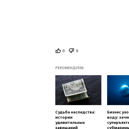
0
0
РЕКОМЕНДУЕМ:
Судьба наследства:
Бизнес ух
истории
воду: заче
удивительных
суперъяхт
завещаний
субмарин