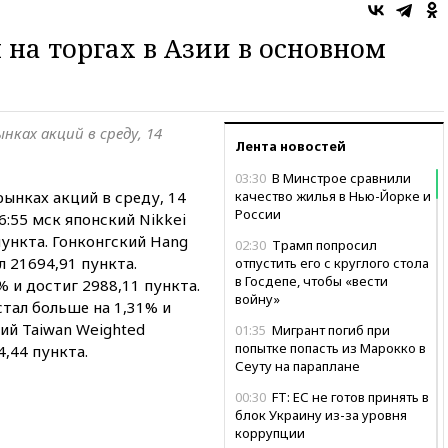
на торгах в Азии в основном
нках акций в среду, 14
Лента новостей
03:30
В Минстрое сравнили
ынках акций в среду, 14
качество жилья в Нью-Йорке и
России
6:55 мск японский Nikkei
пункта. Гонконгский Hang
02:30
Трамп попросил
л 21694,91 пункта.
отпустить его с круглого стола
в Госдепе, чтобы «вести
% и достиг 2988,11 пункта.
войну»
тал больше на 1,31% и
кий Taiwan Weighted
01:35
Мигрант погиб при
попытке попасть из Марокко в
4,44 пункта.
Сеуту на параплане
00:30
FT: ЕС не готов принять в
блок Украину из-за уровня
коррупции