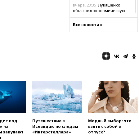
вчера, 23:35
Лукашенко
объяснил экономическую
выгоду безвизового режима с
ЕС
Все новости »
вчера, 22:59
На башню
ресторана «Армения» в
Москве вернут утраченную
скульптуру балерины
вчера, 22:45
Литовец
протаранил погранпункт при
попытке попасть в Россию
вчера, 22:28
Бессент
анонсировал скорое
соглашение о прекращении
огня США и Ирана
вчера, 22:15
Три человека
получили ножевые ранения
при нападении в Чехии
одит под
Путешествие в
Модный выбор: что
вчера, 22:00
Путин поручил
м на
Исландию по следам
взять с собой в
выделить средства на новые
ы закупают
«Интерстеллара»
отпуск?
РЛС для Белгородской
ы