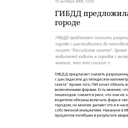
15 октября 2009, 12:02
ГИБДД предложила
городе
ГИБДД предлагает снизить разреш
городе с шестидесяти до пятидес
пишет "Российская газета". Кроме
водителей ездить в городах с вк
мнение, что это снизит ч
ГИБДД предлагает снизить разрешенну
с шестидесяти до пятидесяти километро
газета". Кроме того, ГАИ хочет обязать
включёнными фарами. Есть мнение, что
пешеходов: снизится риск, что они не 
водители обязаны включать фары в све
городом, но многие делают это и в нас
собственной инициативе. Накануне в М
процентов погибших в результате авари