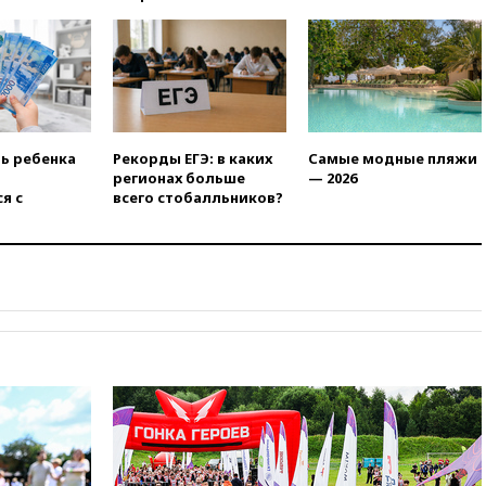
РФ американский Human
Rights Foundation
вчера, 21:35
«Аэрофлот»
отменяет часть рейсов в Сочи
и Геленджик
вчера, 21:25
Руслан Терновой
выиграл золото чемпионата
ть ребенка
Рекорды ЕГЭ: в каких
Самые модные пляжи
Европы в прыжках с 10-
регионах больше
— 2026
метровой вышки
я с
всего стобалльников?
вчера, 21:10
РФ не получала
обращений о прекращении
концессии строительства ж/д
в Армении
вчера, 21:00
В России вновь
обсуждают эксперимент по
онлайн-продаже алкоголя
вчера, 20:45
Матвиенко:
россиянам могут
рекомендовать не посещать
Армению
вчера, 20:35
ПВО за день