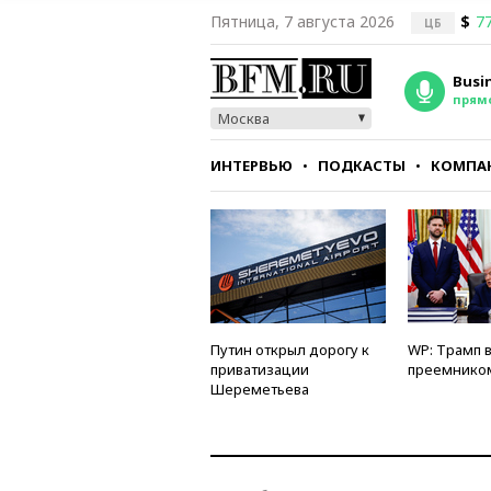
Пятница, 7 августа 2026
$
77
ЦБ
Busi
прям
Москва
ИНТЕРВЬЮ
ПОДКАСТЫ
КОМПА
СТИЛЬ
ТЕСТЫ
Путин открыл дорогу к
WP: Трамп 
приватизации
преемнико
Шереметьева