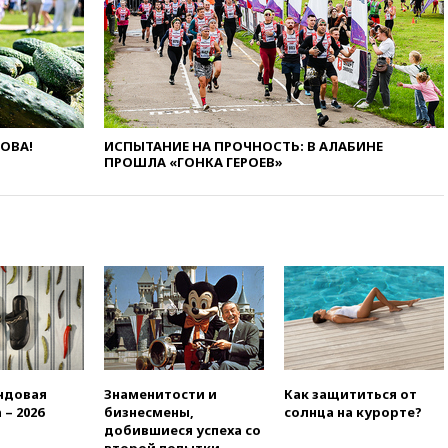
сбила еще 281 украинский
беспилотник над Россией
вчера, 20:27
Ямпольская
призвала оптимизировать
олимпиады для поступления в
вузы
ЛОВА!
ИСПЫТАНИЕ НА ПРОЧНОСТЬ: В АЛАБИНЕ
вчера, 20:15
Минтранс
ПРОШЛА «ГОНКА ГЕРОЕВ»
предложил оплачивать
защиту дорог от БПЛА из
средств на ремонт
вчера, 20:00
Зеленский 8
августа посетит Сербию с
официальным визитом
вчера, 19:58
В Госдуму будет
внесен законопроект об
отмене ЕГЭ
вчера, 19:50
Аэропорты Сочи и
Ярославля приостановили
ндовая
Знаменитости и
Как защититься от
работу
 – 2026
бизнесмены,
солнца на курорте?
добившиеся успеха со
вчера, 19:35
WP: Трамп
второй попытки