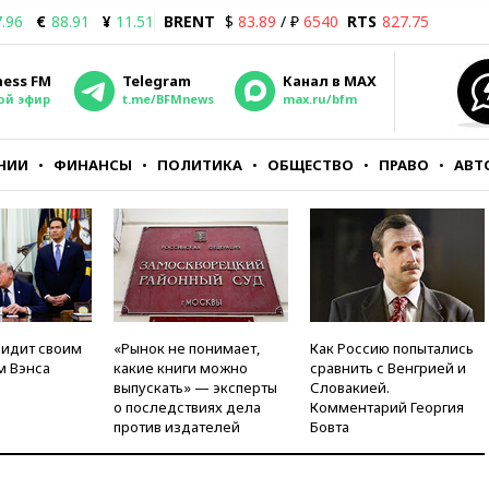
.96
€
88.91
¥
11.51
BRENT
$
83.89
/ ₽
6540
RTS
827.75
ness FM
Telegram
Канал в MAX
ой эфир
t.me/BFMnews
max.ru/bfm
НИИ
ФИНАНСЫ
ПОЛИТИКА
ОБЩЕСТВО
ПРАВО
АВТ
видит своим
«Рынок не понимает,
Как Россию попытались
м Вэнса
какие книги можно
сравнить с Венгрией и
выпускать» — эксперты
Словакией.
о последствиях дела
Комментарий Георгия
против издателей
Бовта