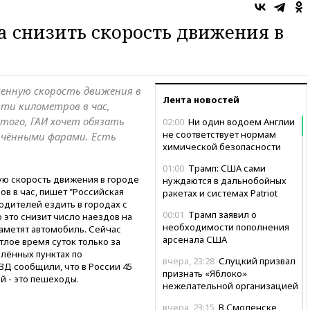
 снизить скорость движения в
енную скорость движения в
Лента новостей
яти километров в час,
 того, ГАИ хочет обязать
02:00
Ни один водоем Англии
не соответствует нормам
лючёнными фарами. Есть
химической безопасности
01:00
Трамп: США сами
ю скорость движения в городе
нуждаются в дальнобойных
в в час, пишет "Российская
ракетах и системах Patriot
 водителей ездить в городах с
00:01
Трамп заявил о
 это снизит число наездов на
необходимости пополнения
заметят автомобиль. Сейчас
арсенала США
тлое время суток только за
елённых пунктах по
вчера, 23:28
Слуцкий призвал
ВД сообщили, что в России 45
признать «Яблоко»
й - это пешеходы.
нежелательной организацией
вчера, 23:15
В Смоленске