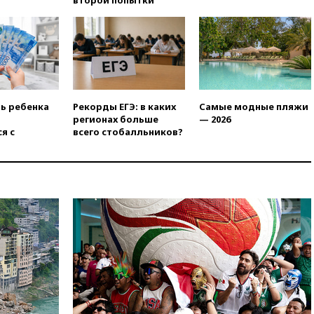
призвал доноров-
республиканцев поддержать
Вэнса на выборах 2028 года
вчера, 19:20
Число ломбардов
в РФ превысило максимум
2022 года
вчера, 19:15
Жуковский и
ть ребенка
Рекорды ЕГЭ: в каких
Самые модные пляжи
аэропорт Геленджика
регионах больше
— 2026
возобновили работу
я с
всего стобалльников?
вчера, 19:00
Путин уточнил
порядок присвоения воинских
званий добровольцам
вчера, 18:50
Euractiv: восток
Финляндии приходит в упадок
без российских туристов
вчера, 18:35
В Жуковском и
аэропорту Геленджика
введены ограничения
вчера, 18:21
Зюганов
присоединился к критике
«Яблока»