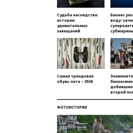
Судьба наследства:
Бизнес ух
истории
воду: заче
удивительных
суперъяхт
завещаний
субмарин
Самая трендовая
Знаменито
обувь лета – 2026
бизнесмен
добившиес
второй по
ФОТОИСТОРИИ