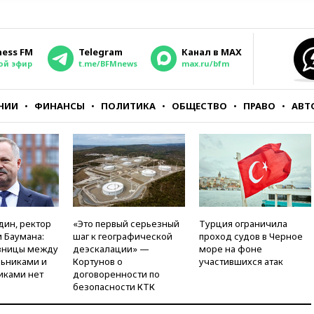
ness FM
Telegram
Канал в MAX
ой эфир
t.me/BFMnews
max.ru/bfm
НИИ
ФИНАНСЫ
ПОЛИТИКА
ОБЩЕСТВО
ПРАВО
АВТ
дин, ректор
«Это первый серьезный
Турция ограничила
 Баумана:
шаг к географической
проход судов в Черное
зницы между
деэскалации» —
море на фоне
ьниками и
Кортунов о
участившихся атак
иками нет
договоренности по
безопасности КТК