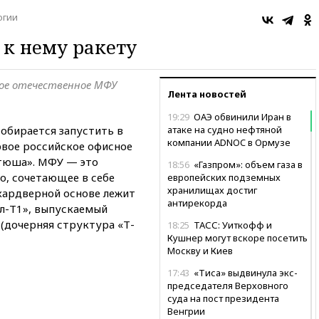
огии
 к нему ракету
рвое отечественное МФУ
Лента новостей
19:29
ОАЭ обвинили Иран в
обирается запустить в
атаке на судно нефтяной
компании ADNOC в Ормузе
вое российское офисное
атюша». МФУ — это
18:56
«Газпром»: объем газа в
, сочетающее в себе
европейских подземных
хранилищах достиг
 хардверной основе лежит
антирекорда
л-Т1», выпускаемый
(дочерняя структура «Т-
18:25
ТАСС: Уиткофф и
Кушнер могут вскоре посетить
Москву и Киев
17:43
«Тиса» выдвинула экс-
председателя Верховного
суда на пост президента
Венгрии