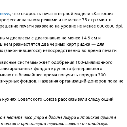
итальянских туристов
12:27
Возгорание на Ильском
-news
, что скорость печати первой модели «Катюши»
НПЗ, вызванное атакой БПЛА,
 профессиональном режиме и не менее 75 стр./мин. в
потушили
ешение печати заявлено на уровне не менее 600х600 dpi.
11:47
Суд оставил под
арестом Rolls-Royce блогера
ым дисплеем с диагональю не менее 14,5 см и
Лерчек
 В нем разместятся два черных картриджа — для
11:07
При столкновении
х (закончившегося) непосредственно во время печати.
катера и лодки под Самарой
погибли два человека
рвисные системы» ждет одобрения 100-миллионного
10:27
Движение по трассе
иализированных фондов крупного федерального
«Новороссия» восстановлено
тывают в ближайшее время получить порядка 300
енчурных фондов. Названия организаций-доноров пока не
09:55
Силы ПВО перехватили
за утро 85 БПЛА над
территорией РФ
на кухнях Советского Союза рассказывали следующий
09:25
Ильский НПЗ на Кубани
загорелся после падения
обломков дрона
 в четыре часа утра в долине Амура китайская армия в
08:57
Собянин сообщил о
е танков и артиллерии перешла советско-китайскую
девяти БПЛА, сбитых на