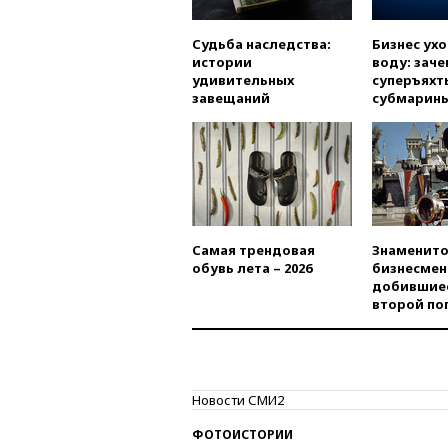
Судьба наследства:
Бизнес ух
истории
воду: заче
удивительных
суперъяхт
завещаний
субмарин
Самая трендовая
Знаменито
обувь лета – 2026
бизнесмен
добившиес
второй по
Новости СМИ2
ФОТОИСТОРИИ