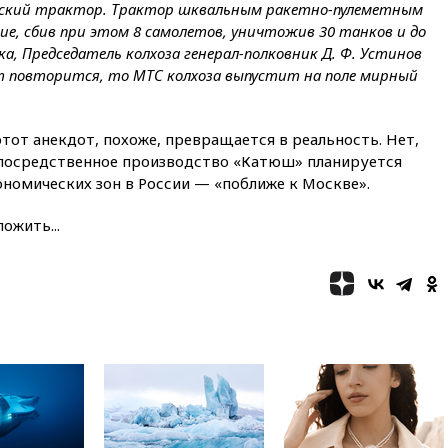
етский трактор. Трактор шквальным ракетно-пулеметным
подлете к Москве
ие, сбив при этом 8 самолетов, уничтожив 30 танков и до
08:42
Силы ПВО сбили почти
а, Председатель колхоза генерал-полковник Д. Ф. Устинов
400 БПЛА над российскими
т повторится, то МТС колхоза выпустит на поле мирный
регионами
08:16
Лукашенко призвал
белорусов покупать избы в
этот анекдот, похоже, превращается в реальность. Нет,
селах
непосредственное производство «Катюш» планируется
07:30
Нигерия стала
ономических зон в России — «поближе к Москве».
крупнейшим поставщиком
авиатоплива в Европу
ожить...
06:30
США и Колумбия
обсуждают координацию
усилий против наркотрафика
05:30
ВМС Испании усилили
присутствие в Сеуте на фоне
миграционного кризиса
03:30
В Минстрое сравнили
качество жилья в Нью-Йорке и
России
02:30
Трамп попросил