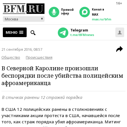
16+
Канал в
прямой
эфир
MAX
Москва
max.ru/bfm
Telegram
МЕНЮ
t.me/BFMnews
21 сентября 2016, 08:57
Общество
Происшествия
В Северной Каролине произошли
беспорядки после убийства полицейским
афроамериканца
В стычках ранены 12 стражей порядка
В США 12 полицейских ранены в столкновениях с
участниками акции протеста в США, начавшейся после
того, как страж порядка убил афроамериканца. Митинг