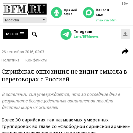
16+
Канал в
прямой
эфир
MAX
Москва
max.ru/bfm
Telegram
МЕНЮ
t.me/BFMnews
26 сентября 2016, 02:03
Политика
Конфликты
Сирийская оппозиция не видит смысла в
переговорах с Россией
В заявлении сил утверждается, что за последние дни в
результате беспрецедентных авианалетов погибли
десятки мирных жителей
Более 30 сирийских так называемых умеренных
группировок во главе со «Свободной сирийской армией»
подписали заявление о том, что эскалация