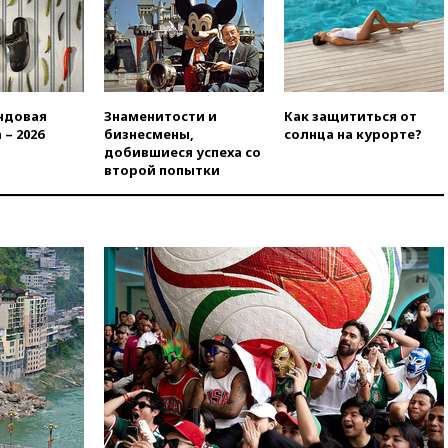
в Госдуму
вчера, 19:25
Путин
прокомментировал первый
номер «Единой России» в
бюллетене
ндовая
Знаменитости и
Как защититься от
вчера, 19:15
Путин обсудил с
 – 2026
бизнесмены,
солнца на курорте?
Памфиловой подготовку к
добившиеся успеха со
единому дню голосования
второй попытки
вчера, 18:56
Wildberries
отрицает перенос основной
логистики за пределы России
вчера, 18:45
Крупнейший
склад маркетплейса Rozetka
сгорел под Киевом
вчера, 18:35
Джаред Лето
лишился роли в фильме
Барри Левинсона на фоне
обвинений в насилии
вчера, 18:28
Выборы ректора
ГИТИСа перенесены на «после
1 ноября»