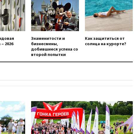
вчера, 21:43
Организаторы
«Интервидения»
подтвердили, что конкурс
пройдет в Саудовской Аравии
вчера, 21:35
Машков: в РФ
подготовили концепцию
развития театрального
ндовая
Знаменитости и
Как защититься от
искусства до 2035 года
 – 2026
бизнесмены,
солнца на курорте?
добившиеся успеха со
вчера, 21:21
Правительство
второй попытки
РФ разрешило продажу
бензина старых
экологических классов
вчера, 21:15
Путин обсудил с
Машковым 150-летие Союза
театральных деятелей
вчера, 20:47
Newsweek:
«взрывная» диарея охватила
47 из 50 штатов США
вчера, 20:35
ПВО за 12 часов
сбила 200 украинских
беспилотников