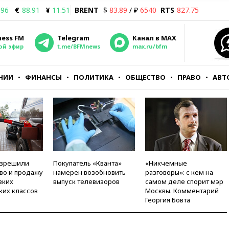
.96
€
88.91
¥
11.51
BRENT
$
83.89
/ ₽
6540
RTS
827.75
ness FM
Telegram
Канал в MAX
ой эфир
t.me/BFMnews
max.ru/bfm
НИИ
ФИНАНСЫ
ПОЛИТИКА
ОБЩЕСТВО
ПРАВО
АВТ
азрешили
Покупатель «Кванта»
«Никчемные
во и продажу
намерен возобновить
разговоры»: с кем на
зких
выпуск телевизоров
самом деле спорит мэр
ких классов
Москвы. Комментарий
Георгия Бовта