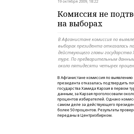
19 октября 2009, 18:22
Комиссия не подтв
на выборах
В Афганистане комиссия по выявл
выборах президента отказалась п
действующего главы государства 
туре. По предварительным данным,
около пятидесяти четырех проце
В Афганистане комиссия по выявлению
президента отказалась подтвердить п
государства Хамида Карзая в первом т
данным, за Карзая проголосовали окол
процентов избирателей. Однако комисс
самом деле за действующего президент
более 50 процентов. Результаты прове
переданы в Центризбирком.