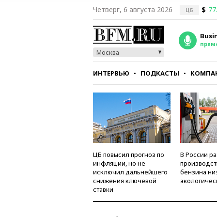
Четверг, 6 августа 2026
$
77
ЦБ
Busi
прям
Москва
ИНТЕРВЬЮ
ПОДКАСТЫ
КОМПА
СТИЛЬ
ТЕСТЫ
ЦБ повысил прогноз по
В России р
инфляции, но не
производст
исключил дальнейшего
бензина ни
снижения ключевой
экологичес
ставки