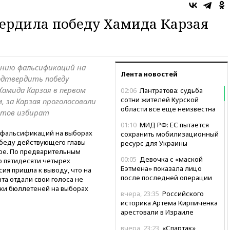
ердила победу Хамида Карзая
ению фальсификаций на
Лента новостей
одтвердить победу
Хамида Карзая в первом
02:06
Лантратова: судьба
сотни жителей Курской
 за Карзая проголосовали
области все еще неизвестна
нтов избират
01:10
МИД РФ: ЕС пытается
 фальсификаций на выборах
сохранить мобилизационный
обеду действующего главы
ресурс для Украины
уре. По предварительным
00:05
Девочка с «маской
о пятидесяти четырех
Бэтмена» показала лицо
ия пришла к выводу, что на
после последней операции
а отдали свои голоса не
рки бюллетеней на выборах
вчера, 23:35
Российского
историка Артема Кирпиченка
арестовали в Израиле
вчера, 23:23
«Спартак»