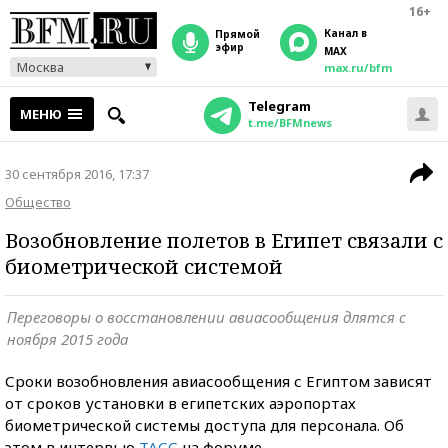
16+
Канал в
прямой
эфир
MAX
Москва
max.ru/bfm
Telegram
МЕНЮ
t.me/BFMnews
30 сентября 2016, 17:37
Общество
Возобновление полетов в Египет связали с
биометрической системой
Переговоры о восстановлении авиасообщения длятся с
ноября 2015 года
Сроки возобновления авиасообщения с Египтом зависят
от сроков установки в египетских аэропортах
биометрической системы доступа для персонала. Об
этом в интервью
ТАСС
на форуме