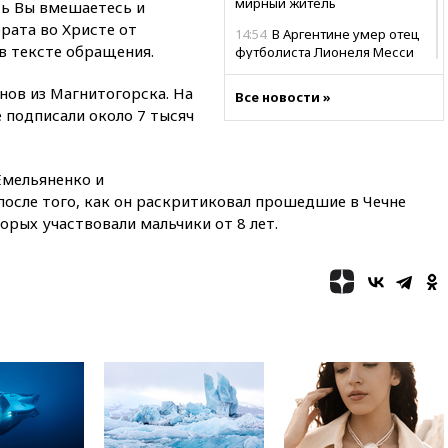
мирный житель
ь Вы вмешаетесь и
рата во Христе от
14:54
В Аргентине умер отец
 в тексте обращения.
футболиста Лионеля Месси
14:43
Турция ограничила
нов из Магнитогорска. На
Все новости »
судоходство в Черном море
 подписали около 7 тысяч
14:20
Генпрокурором США
стал Тодд Бланш
Емельяненко и
13:37
Пляжи Геленджика
закрыты из-за опасности БПЛА
после того, как он раскритиковал прошедшие в Чечне
орых участвовали мальчики от 8 лет.
13:03
Испания ввела
погранконтроль для
итальянских туристов
12:27
Возгорание на Ильском
НПЗ, вызванное атакой БПЛА,
потушили
11:47
Суд оставил под
арестом Rolls-Royce блогера
Лерчек
11:07
При столкновении