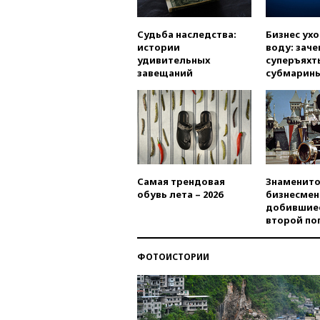
Судьба наследства:
Бизнес ух
истории
воду: заче
удивительных
суперъяхт
завещаний
субмарин
Самая трендовая
Знаменито
обувь лета – 2026
бизнесмен
добившиес
второй по
ФОТОИСТОРИИ