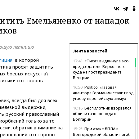
итить Емельяненко от нападок
иков
ующую петицию
Лента новостей
тиция
, в которой
17:43
«Тиса» выдвинула экс-
утина просят защитить
председателя Верховного
суда на пост президента
ых боевых искусств)
Венгрии
ритики со стороны
16:50
Politico: «Газовая
авантюра Германии ставит под
угрозу европейскую зиму»
век, всегда был для всех
железной выдержки,
16:16
Беспилотник взорвался
ть русский православный
вблизи газопровода в
Болгарии
корблений только за то
ссии, обратил внимание на
15:25
При атаке БПЛА в
ревнований со стороны
Белгородской области погиб