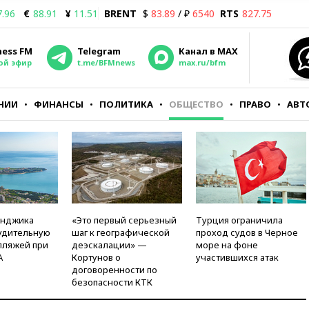
7.96
€
88.91
¥
11.51
BRENT
$
83.89
/ ₽
6540
RTS
827.75
ness FM
Telegram
Канал в MAX
ой эфир
t.me/BFMnews
max.ru/bfm
НИИ
ФИНАНСЫ
ПОЛИТИКА
ОБЩЕСТВО
ПРАВО
АВТ
енджика
«Это первый серьезный
Турция ограничила
удительную
шаг к географической
проход судов в Черное
пляжей при
деэскалации» —
море на фоне
А
Кортунов о
участившихся атак
договоренности по
безопасности КТК