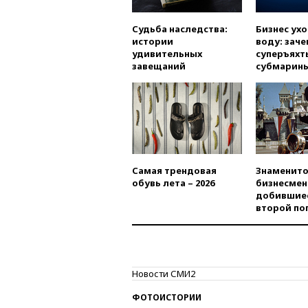
Судьба наследства:
Бизнес ух
истории
воду: заче
удивительных
суперъяхт
завещаний
субмарин
Самая трендовая
Знаменито
обувь лета – 2026
бизнесмен
добившиес
второй по
Новости СМИ2
ФОТОИСТОРИИ