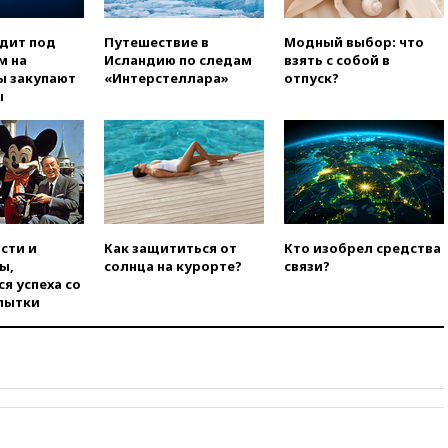
катера и лодки под Самарой
погибли два человека
одит под
Путешествие в
Модный выбор: что
10:27
Движение по трассе
м на
Исландию по следам
взять с собой в
«Новороссия» восстановлено
ы закупают
«Интерстеллара»
отпуск?
ы
09:55
Силы ПВО перехватили
за утро 85 БПЛА над
территорией РФ
09:25
Ильский НПЗ на Кубани
загорелся после падения
обломков дрона
08:57
Собянин сообщил о
сти и
Как защититься от
Кто изобрел средства
девяти БПЛА, сбитых на
ы,
солнца на курорте?
связи?
подлете к Москве
я успеха со
08:42
Силы ПВО сбили почти
пытки
400 БПЛА над российскими
регионами
08:16
Лукашенко призвал
белорусов покупать избы в
селах
07:30
Нигерия стала