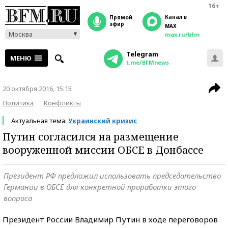
16+
Канал в
прямой
эфир
MAX
Москва
max.ru/bfm
Telegram
МЕНЮ
t.me/BFMnews
20 октября 2016, 15:15
Политика
Конфликты
Актуальная тема:
Украинский кризис
Путин согласился на размещение
вооруженной миссии ОБСЕ в Донбассе
Президент РФ предложил использовать председательство
Германии в ОБСЕ для конкретной проработки этого
вопроса
Президент России Владимир Путин в ходе переговоров