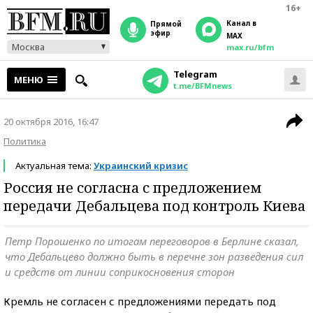
16+
Канал в
прямой
эфир
MAX
Москва
max.ru/bfm
Telegram
МЕНЮ
t.me/BFMnews
20 октября 2016, 16:47
Политика
Актуальная тема:
Украинский кризис
Россия не согласна с предложением
передачи Дебальцева под контроль Киева
Петр Порошенко по итогам переговоров в Берлине сказал,
что Дебальцево должно быть в перечне зон разведения сил
и средств от линии соприкосновения сторон
Кремль не согласен с предложениями передать под