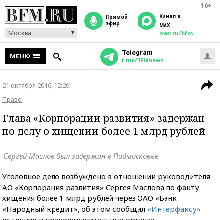
16+
Канал в
прямой
эфир
MAX
Москва
max.ru/bfm
Telegram
МЕНЮ
t.me/BFMnews
21 октября 2016, 12:20
Право
Глава «Корпорации развития» задержан
по делу о хищении более 1 млрд рублей
Сергей Маслов был задержан в Подмосковье
Уголовное дело возбуждено в отношении руководителя
АО «Корпорация развития» Сергея Маслова по факту
хищения более 1 млрд рублей через ОАО «Банк
«Народный кредит», об этом сообщил
«Интерфаксу»
источник в правоохранительных органах.